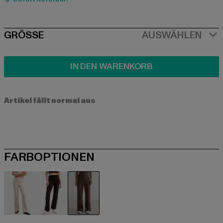
SIZE
GRÖSSE
AUSWÄHLEN
IN DEN WARENKORB
Artikel fällt normal aus
FARBOPTIONEN
beige
braun
braun