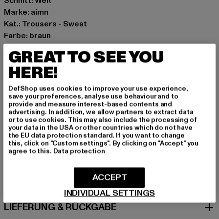
Schnitt: Weit
Marke: aimn
Kat.: Trousers - Sweat
Farbe: braun
Hersteller Farbe: macchiato
GREAT TO SEE YOU
Materialzusammensetzung: 96% Baumwolle, 4%
HERE!
Elasthan
Art.Nr: 23130161-20282
DefShop uses cookies to improve your use experience,
save your preferences, analyse use behaviour and to
provide and measure interest-based contents and
Hersteller: Urban Styles Agency GmbH & Co. KG |
advertising. In addition, we allow partners to extract data
agentur@urbanstylesagency.com
or to use cookies. This may also include the processing of
your data in the USA or other countries which do not have
Schanzenstraße 41 | 51063 Köln | DE
the EU data protection standard. If you want to change
this, click on "Custom settings". By clicking on "Accept" you
agree to this.
Data protection
GRÖSSE & PASSFORM
ACCEPT
PFLEGEHINWEISE
INDIVIDUAL SETTINGS
LIEFERUNG & RÜCKGABE