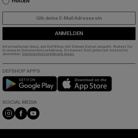
FRAUEN
E-MAIL
ANMELDEN
Informationen dazu, wie DefShop mit Deinen Daten umgeht, findest Du
in unserer Datenschutzerklärung. Du kannst Dich jederzeit kostenfei
abmelden.
Datenschutzerklärung lesen.
Play market
App store
Instagram
Facebook
YouTube