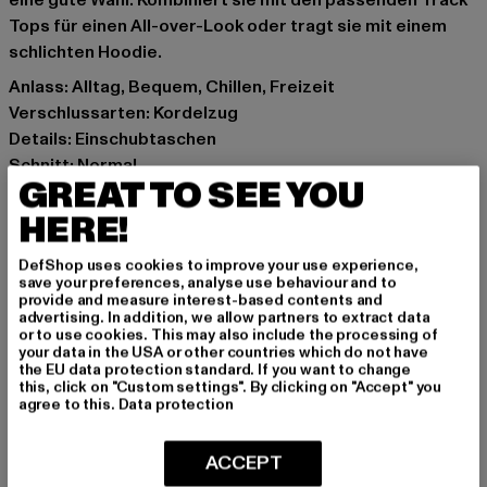
eine gute Wahl. Kombiniert sie mit den passenden Track
Tops für einen All-over-Look oder tragt sie mit einem
schlichten Hoodie.
Anlass: Alltag, Bequem, Chillen, Freizeit
Verschlussarten: Kordelzug
Details: Einschubtaschen
Schnitt: Normal
GREAT TO SEE YOU
Marke: Sergio Tacchini
Kat.: Hosen
HERE!
Farbe: schwarz
DefShop uses cookies to improve your use experience,
Hersteller Farbe: black
save your preferences, analyse use behaviour and to
Materialzusammensetzung: 100% Polyester
provide and measure interest-based contents and
advertising. In addition, we allow partners to extract data
Art.Nr: ST41071-00007
or to use cookies. This may also include the processing of
your data in the USA or other countries which do not have
the EU data protection standard. If you want to change
Hersteller: Movin SARL |
help@sergiotacchini.com
this, click on "Custom settings". By clicking on "Accept" you
RN8 Quartier Rousselot 975 Terre de Granace | 13400
agree to this.
Data protection
Aubagne | FR
ACCEPT