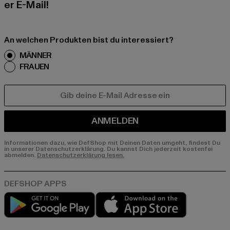
er E-Mail!
An welchen Produkten bist du interessiert?
MÄNNER
FRAUEN
E-MAIL
ANMELDEN
Informationen dazu, wie DefShop mit Deinen Daten umgeht, findest Du
in unserer Datenschutzerklärung. Du kannst Dich jederzeit kostenfei
abmelden.
Datenschutzerklärung lesen.
Play market
App store