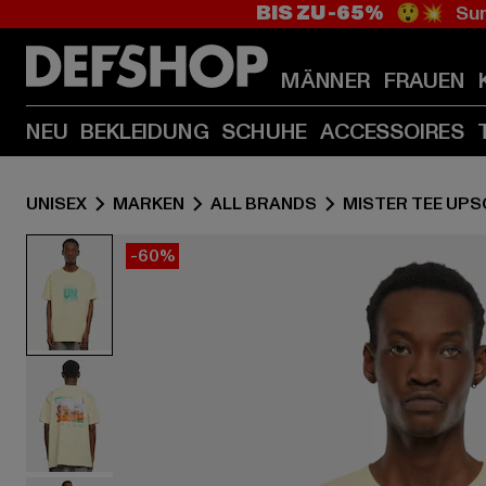
BIS ZU -65%
😲💥 Sum
MÄNNER
FRAUEN
NEU
BEKLEIDUNG
SCHUHE
ACCESSOIRES
UNISEX
MARKEN
ALL BRANDS
MISTER TEE UPS
-60%