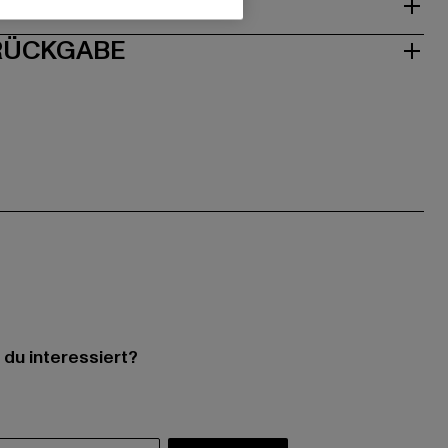
ISE
 RÜCKGABE
 du interessiert?