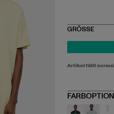
SIZE
GRÖSSE
Artikel fällt norma
FARBOPTIO