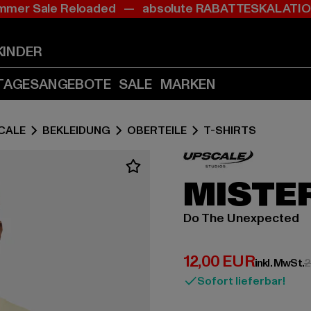
mer Sale Reloaded — absolute RABATTESKALAT
Zum
Zum
Inhalt
Fußzeile
springen
springen
KINDER
(Enter
(Enter
drücken)
drücken)
TAGESANGEBOTE
SALE
MARKEN
CALE
BEKLEIDUNG
OBERTEILE
T-SHIRTS
MISTE
Do The Unexpected
Derzeitiger Preis:
12,00 EUR
inkl. MwSt.
2
Sofort lieferbar!