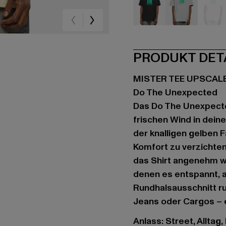
schwarz
grau
we
PRODUKT DET
MISTER TEE UPSCAL
Do The Unexpected
Das Do The Unexpecte
frischen Wind in dein
der knalligen gelben 
Komfort zu verzichten
das Shirt angenehm we
denen es entspannt, ab
Rundhalsausschnitt ru
Jeans oder Cargos – e
Anlass: Street, Alltag,