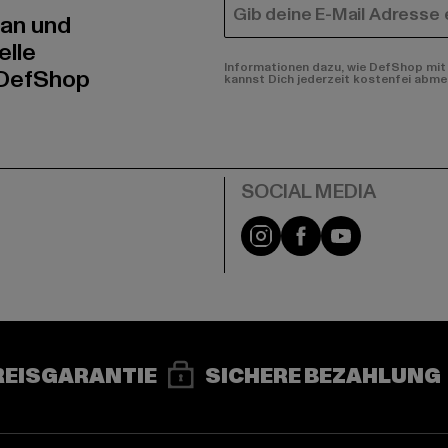
E-MAIL
 an und
elle
Informationen dazu, wie DefShop mit 
 DefShop
kannst Dich jederzeit kostenfei abme
e
Instagram
Facebook
YouTube
REISGARANTIE
SICHERE BEZAHLUNG