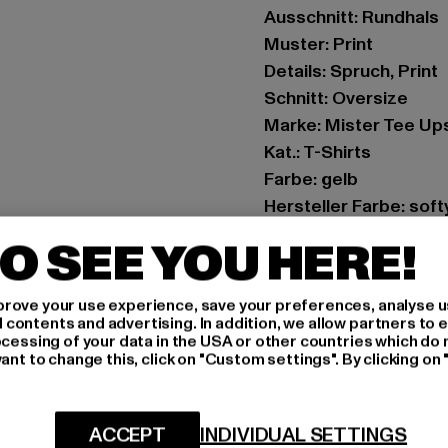
Ausschnitt: Rundhals
Muster: Print
Details: Spruch, Print
Schnitt: Oversize
Marke: Mister Tee Up
Kat.: T-Shirts
Farbe: gelb
Hersteller Farbe: soft
Materialzusammense
O SEE YOU HERE!
Art.Nr: MT3121-0366
rove your use experience, save your preferences, analyse u
Hersteller: TB Intern
ontents and advertising. In addition, we allow partners to e
Dr.-Robert-Murjahn-S
ocessing of your data in the USA or other countries which do 
ant to change this, click on "Custom settings". By clicking on 
GRÖSSE 
ACCEPT
INDIVIDUAL SETTINGS