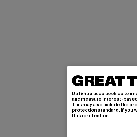
GREAT T
DefShop uses cookies to imp
and measure interest-based c
This may also include the pr
protection standard. If you w
Data protection