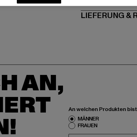
PFLEGEHINWE
LIEFERUNG &
H AN,
IERT
An welchen Produkten bist
N!
MÄNNER
FRAUEN