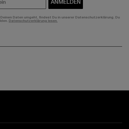
ANMELDEN
Deinen Daten umgeht, findest Du in unserer Datenschutzerklärung. Du
lden.
Datenschutzerklärung lesen.