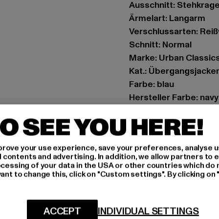
Ausschnitt: Stehkrag
Ärmelart: Langarm
Verschlussarten: Rei
Schnitt: Normal
Marke: Urban Classic
Kat.: Übergangsjacke
Farbe: blau
Hersteller Farbe: navy
Materialzusammenset
O SEE YOU HERE!
Art.Nr: TB862-00155
rove your use experience, save your preferences, analyse u
Hersteller: TB Intern
ontents and advertising. In addition, we allow partners to e
Dr.-Robert-Murjahn-S
ocessing of your data in the USA or other countries which do 
ant to change this, click on "Custom settings". By clicking on 
GRÖSSE 
ACCEPT
INDIVIDUAL SETTINGS
PFLEGEHINWE