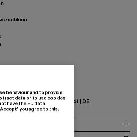
en
ßverschluss
s
n
zung: 100% Polyester
se behaviour and to provide
ational GmbH |
info@tbint.de
xtract data or to use cookies.
traße 7 | 64372 Ober-Ramstadt | DE
not have the EU data
"Accept" you agree to this.
& PASSFORM
ISE