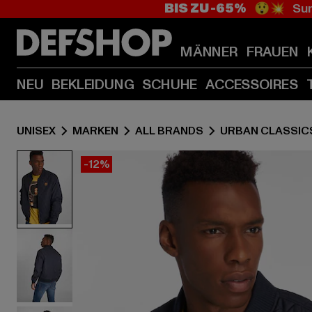
BIS ZU -65%
😲💥 Sum
MÄNNER
FRAUEN
NEU
BEKLEIDUNG
SCHUHE
ACCESSOIRES
UNISEX
MARKEN
ALL BRANDS
URBAN CLASSIC
-12%