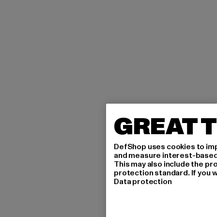
GREAT T
DefShop uses cookies to imp
and measure interest-based c
This may also include the pr
protection standard. If you w
Data protection