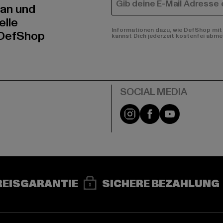
E-MAIL
 an und
elle
Informationen dazu, wie DefShop mit 
 DefShop
kannst Dich jederzeit kostenfei abme
e
Instagram
Facebook
YouTube
REISGARANTIE
SICHERE BEZAHLUNG