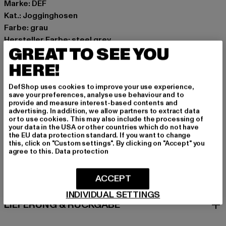
Marke: DEF
Kat.: Jogginghosen
Farbe: grau
Hersteller Farbe: steel grey
GREAT TO SEE YOU
Materialzusammensetzung: 80% Baumwolle, 20%
Polyester
HERE!
Art.Nr: DFLSP156-07057
DefShop uses cookies to improve your use experience,
save your preferences, analyse use behaviour and to
Hersteller: TB International GmbH |
info@tbint.de
provide and measure interest-based contents and
advertising. In addition, we allow partners to extract data
Dr.-Robert-Murjahn-Straße 7 | 64372 Ober-Ramstadt |
or to use cookies. This may also include the processing of
DE
your data in the USA or other countries which do not have
the EU data protection standard. If you want to change
this, click on "Custom settings". By clicking on "Accept" you
agree to this.
Data protection
GRÖSSE & PASSFORM
ACCEPT
PFLEGEHINWEISE
INDIVIDUAL SETTINGS
LIEFERUNG & RÜCKGABE