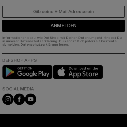
E-MAIL
ANMELDEN
Informationen dazu, wie DefShop mit Deinen Daten umgeht, findest Du
in unserer Datenschutzerklärung. Du kannst Dich jederzeit kostenfei
abmelden.
Datenschutzerklärung lesen.
Play market
App store
Instagram
Facebook
YouTube