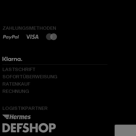
ZAHLUNGSMETHODEN
LASTSCHRIFT
SOFORTÜBERWEISUNG
RATENKAUF
RECHNUNG
LOGISTIKPARTNER