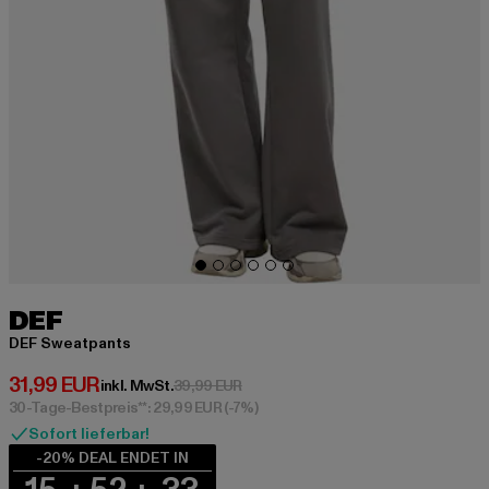
DEF
DEF Sweatpants
Derzeitiger Preis: 31,99 EUR
31,99 EUR
Aktionspreis: 39,99 EUR
inkl. MwSt.
39,99 EUR
30-Tage-Bestpreis**: 29,99 EUR
(-7%)
Sofort lieferbar!
-20% DEAL ENDET IN