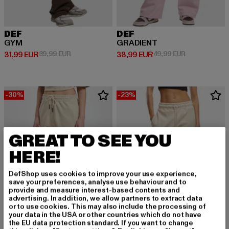
DEF
DEF
GYM
GRADIENT
Derzeitiger Preis: 31,99 EUR
Aktionspreis: 39,99 EUR
Derzeitiger Preis: 38,99 EUR
Aktionspreis:
31,99 EUR
39,99 EUR
38,99 EUR
49,99 EUR
-30%
-23%
GREAT TO SEE YOU
HERE!
DefShop uses cookies to improve your use experience,
save your preferences, analyse use behaviour and to
provide and measure interest-based contents and
advertising. In addition, we allow partners to extract data
or to use cookies. This may also include the processing of
your data in the USA or other countries which do not have
the EU data protection standard. If you want to change