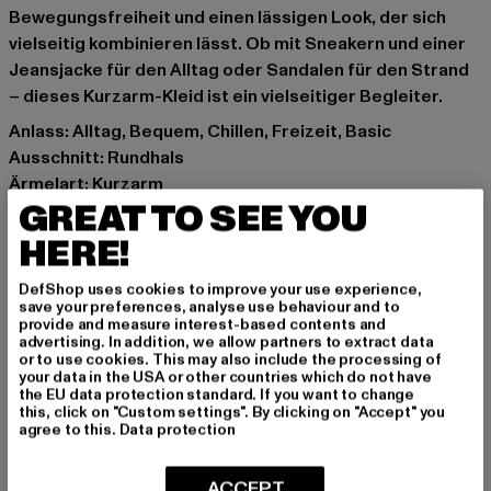
Bewegungsfreiheit und einen lässigen Look, der sich
vielseitig kombinieren lässt. Ob mit Sneakern und einer
Jeansjacke für den Alltag oder Sandalen für den Strand
– dieses Kurzarm-Kleid ist ein vielseitiger Begleiter.
Anlass: Alltag, Bequem, Chillen, Freizeit, Basic
Ausschnitt: Rundhals
Ärmelart: Kurzarm
GREAT TO SEE YOU
Schnitt: Locker
Marke: DEF
HERE!
Kat.: Bekleidung
Farbe: blau
DefShop uses cookies to improve your use experience,
save your preferences, analyse use behaviour and to
Hersteller Farbe: airy blue
provide and measure interest-based contents and
Materialzusammensetzung: 100% Baumwolle
advertising. In addition, we allow partners to extract data
or to use cookies. This may also include the processing of
Art.Nr: DFLDR084-16092
your data in the USA or other countries which do not have
the EU data protection standard. If you want to change
this, click on "Custom settings". By clicking on "Accept" you
Hersteller: TB International GmbH |
info@tbint.de
agree to this.
Data protection
Dr.-Robert-Murjahn-Straße 7 | 64372 Ober-Ramstadt |
DE
ACCEPT