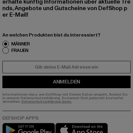
erhalte künftig Informationen über aktuelle Tre
nds, Angebote und Gutscheine von DefShop p
er E-Mail!
An welchen Produkten bist du interessiert?
MÄNNER
FRAUEN
E-MAIL
ANMELDEN
Informationen dazu, wie DefShop mit Deinen Daten umgeht, findest Du
in unserer Datenschutzerklärung. Du kannst Dich jederzeit kostenfei
abmelden.
Datenschutzerklärung lesen.
Play market
App store