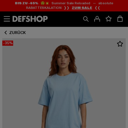
BIS ZU -65%
😲💥 Summer Sale Reloaded — absolute
Zum
Zum
RABATTESKALATION ❯❯
ZUM SALE
❮❮
Inhalt
Fußzeile
springen
springen
ZURÜCK
-35%