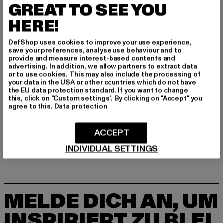
GREAT TO SEE YOU
Hersteller: TB International GmbH |
info@tbint.de
HERE!
Dr.-Robert-Murjahn-Straße 7 | 64372 Ober-Ramstadt |
DE
DefShop uses cookies to improve your use experience,
save your preferences, analyse use behaviour and to
provide and measure interest-based contents and
advertising. In addition, we allow partners to extract data
GRÖSSE & PASSFORM
or to use cookies. This may also include the processing of
your data in the USA or other countries which do not have
the EU data protection standard. If you want to change
PFLEGEHINWEISE
this, click on "Custom settings". By clicking on "Accept" you
agree to this.
Data protection
LIEFERUNG & RÜCKGABE
ACCEPT
INDIVIDUAL SETTINGS
MELDE DICH AN, UM
INSPIRIERT ZU BLEI