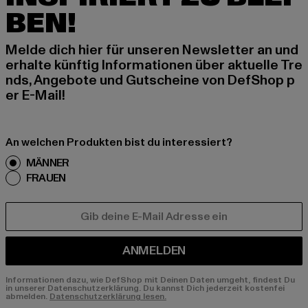
BEN!
Melde dich hier für unseren Newsletter an und
erhalte künftig Informationen über aktuelle Tre
nds, Angebote und Gutscheine von DefShop p
er E-Mail!
An welchen Produkten bist du interessiert?
MÄNNER
FRAUEN
E-MAIL
ANMELDEN
Informationen dazu, wie DefShop mit Deinen Daten umgeht, findest Du
in unserer Datenschutzerklärung. Du kannst Dich jederzeit kostenfei
abmelden.
Datenschutzerklärung lesen.