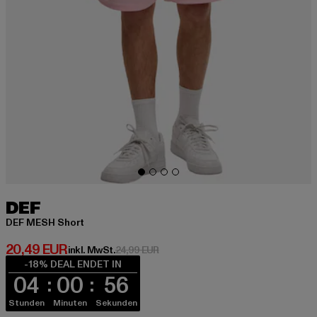
DEF
DEF MESH Short
Derzeitiger Preis: 20,49 EUR
20,49 EUR
Aktionspreis: 24,99 EUR
inkl. MwSt.
24,99 EUR
-18% DEAL ENDET IN
04
00
56
Stunden
Minuten
Sekunden