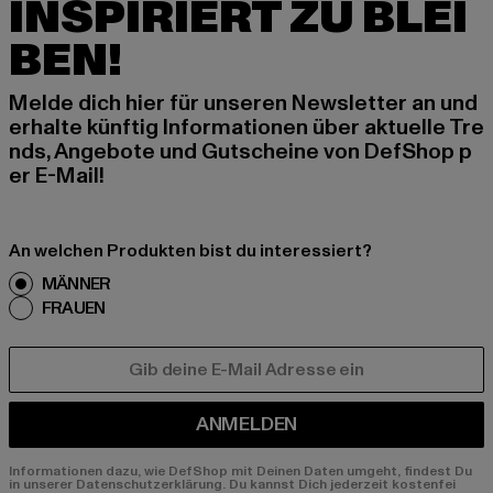
INSPIRIERT ZU BLEI
BEN!
Melde dich hier für unseren Newsletter an und
erhalte künftig Informationen über aktuelle Tre
nds, Angebote und Gutscheine von DefShop p
er E-Mail!
An welchen Produkten bist du interessiert?
MÄNNER
FRAUEN
E-MAIL
ANMELDEN
Informationen dazu, wie DefShop mit Deinen Daten umgeht, findest Du
in unserer Datenschutzerklärung. Du kannst Dich jederzeit kostenfei