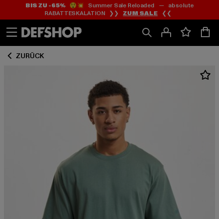
BIS ZU -65%
😲💥 Summer Sale Reloaded — absolute
Zum
Zum
RABATTESKALATION ❯❯
ZUM SALE
❮❮
Inhalt
Fußzeile
springen
springen
ZURÜCK