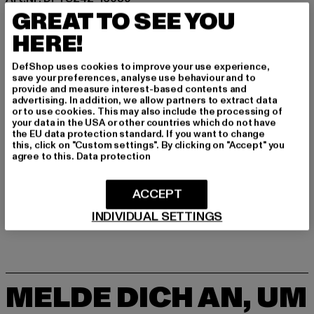
GREAT TO SEE YOU
Hersteller: TB International GmbH |
info@tbint.de
HERE!
Dr.-Robert-Murjahn-Straße 7 | 64372 Ober-Ramstadt |
DE
DefShop uses cookies to improve your use experience,
save your preferences, analyse use behaviour and to
provide and measure interest-based contents and
advertising. In addition, we allow partners to extract data
GRÖSSE & PASSFORM
or to use cookies. This may also include the processing of
your data in the USA or other countries which do not have
the EU data protection standard. If you want to change
PFLEGEHINWEISE
this, click on "Custom settings". By clicking on "Accept" you
agree to this.
Data protection
LIEFERUNG & RÜCKGABE
ACCEPT
INDIVIDUAL SETTINGS
MELDE DICH AN, UM