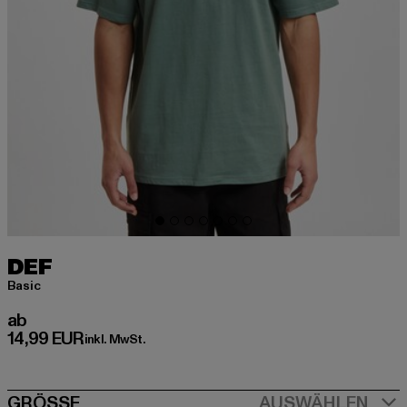
DEF
Basic
Derzeitiger Preis: ab 14,99 EUR
ab
14,99 EUR
inkl. MwSt.
GRÖSSE
AUSWÄHLEN