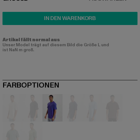
SIZE
IN DEN WARENKORB
Artikel fällt normal aus
Unser Model trägt auf diesem Bild die Größe L und
ist NaN m groß.
FARBOPTIONEN
beige
schwarz
blau
blau
blau
braun