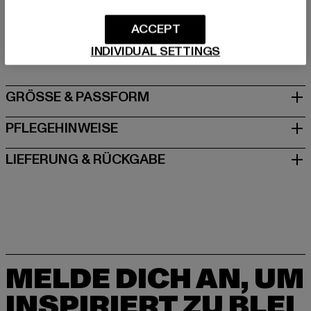
Hersteller: TB International GmbH |
info@tbint.de
ACCEPT
Dr.-Robert-Murjahn-Straße 7 | 64372 Ober-Ramstadt |
DE
INDIVIDUAL SETTINGS
GRÖSSE & PASSFORM
PFLEGEHINWEISE
LIEFERUNG & RÜCKGABE
MELDE DICH AN, UM
INSPIRIERT ZU BLEI