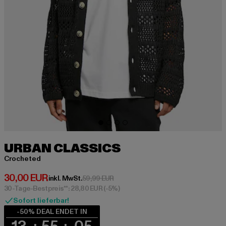
URBAN CLASSICS
Crocheted
Derzeitiger Preis: 30,00 EUR
30,00 EUR
Aktionspreis: 59,99 EUR
inkl. MwSt.
59,99 EUR
30-Tage-Bestpreis**: 28,80 EUR
(-5%)
Sofort lieferbar!
-50% DEAL ENDET IN