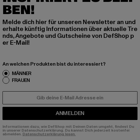
BEN!
Melde dich hier für unseren Newsletter an und
erhalte künftig Informationen über aktuelle Tre
nds, Angebote und Gutscheine von DefShop p
er E-Mail!
An welchen Produkten bist du interessiert?
MÄNNER
FRAUEN
E-MAIL
ANMELDEN
Informationen dazu, wie DefShop mit Deinen Daten umgeht, findest Du
in unserer Datenschutzerklärung. Du kannst Dich jederzeit kostenfei
abmelden.
Datenschutzerklärung lesen.