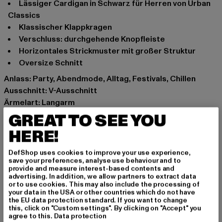
Lässiger Cardigan in Schwarz für Herren von Urban
Classics
Klassischer Klappkragen
Verschluss: durchgehende Knopfleiste
Horizontales Strickmuster mit großer Struktur
Oversize Schnitt
Anlass: Party, Abendmode, Alltag, Festivals, Chillen
Ausschnitt: V-Ausschnitt
Ärmelart: Langarm
Verschlussarten: Knopfleiste
GREAT TO SEE YOU
Schnitt: Normal
HERE!
Marke: Urban Classics
Kat.: Strickjacken
DefShop uses cookies to improve your use experience,
save your preferences, analyse use behaviour and to
Farbe: schwarz
provide and measure interest-based contents and
Hersteller Farbe: black
advertising. In addition, we allow partners to extract data
or to use cookies. This may also include the processing of
Materialzusammensetzung: 50% Baumwolle, 50%
your data in the USA or other countries which do not have
Polyacryl
the EU data protection standard. If you want to change
this, click on "Custom settings". By clicking on "Accept" you
Art.Nr: TB6256-00007
agree to this.
Data protection