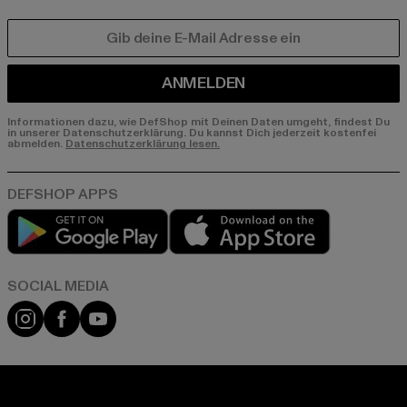
E-MAIL
ANMELDEN
Informationen dazu, wie DefShop mit Deinen Daten umgeht, findest Du
in unserer Datenschutzerklärung. Du kannst Dich jederzeit kostenfei
abmelden.
Datenschutzerklärung lesen.
Play market
App store
Instagram
Facebook
YouTube