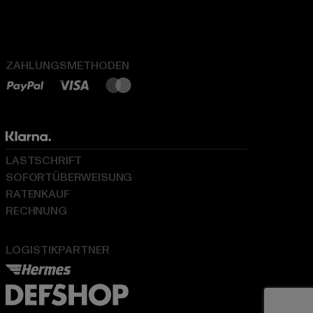
ZAHLUNGSMETHODEN
LASTSCHRIFT
SOFORTÜBERWEISUNG
RATENKAUF
RECHNUNG
LOGISTIKPARTNER