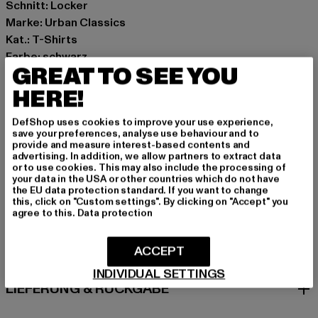
Schnitt: Locker
Marke: Urban Classics
Kat.: T-Shirts
Farbe: schwarz
GREAT TO SEE YOU
Hersteller Farbe: black
Materialzusammensetzung: 100% Baumwolle
HERE!
Art.Nr: TB8012-00007
DefShop uses cookies to improve your use experience,
save your preferences, analyse use behaviour and to
Hersteller: TB International GmbH |
info@tbint.de
provide and measure interest-based contents and
advertising. In addition, we allow partners to extract data
Dr.-Robert-Murjahn-Straße 7 | 64372 Ober-Ramstadt |
or to use cookies. This may also include the processing of
DE
your data in the USA or other countries which do not have
the EU data protection standard. If you want to change
this, click on "Custom settings". By clicking on "Accept" you
agree to this.
Data protection
GRÖSSE & PASSFORM
ACCEPT
PFLEGEHINWEISE
INDIVIDUAL SETTINGS
LIEFERUNG & RÜCKGABE