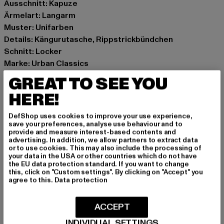
Ausschnitt: Kapuze
Ärmelart: Langarm
Muster: Unifarben
Details: Kängurutasche, Rippstrickbündchen
Schnitt: Locker
Marke: Urban Classics
Kat.: Hoodies
GREAT TO SEE YOU
Farbe: grau
HERE!
Hersteller Farbe: lightasphalt
Materialzusammensetzung: 95% Baumwolle, 5%
DefShop uses cookies to improve your use experience,
Elasthan
save your preferences, analyse use behaviour and to
provide and measure interest-based contents and
Art.Nr: TB6698-02946
advertising. In addition, we allow partners to extract data
or to use cookies. This may also include the processing of
your data in the USA or other countries which do not have
Hersteller: TB International GmbH |
info@tbint.de
the EU data protection standard. If you want to change
Dr.-Robert-Murjahn-Straße 7 | 64372 Ober-Ramstadt |
this, click on "Custom settings". By clicking on "Accept" you
agree to this.
Data protection
DE
ACCEPT
GRÖSSE & PASSFORM
INDIVIDUAL SETTINGS