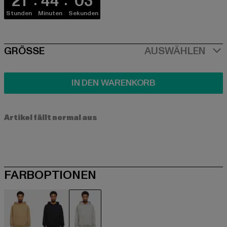
21
44
03
Stunden
Minuten
Sekunden
SIZE
GRÖSSE
AUSWÄHLEN
IN DEN WARENKORB
Artikel fällt normal aus
FARBOPTIONEN