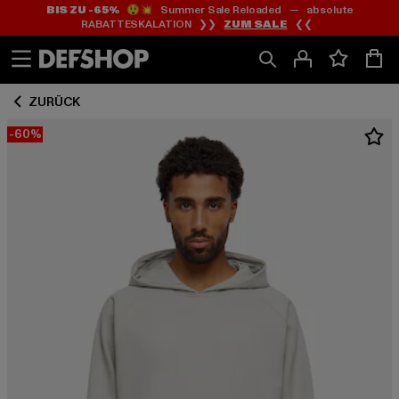
BIS ZU -65%
😲💥 Summer Sale Reloaded — absolute
Zum
Zum
RABATTESKALATION ❯❯
ZUM SALE
❮❮
Inhalt
Fußzeile
springen
springen
ZURÜCK
-60%