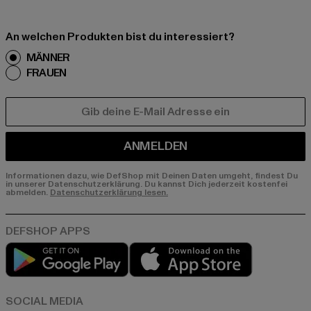
An welchen Produkten bist du interessiert?
MÄNNER
FRAUEN
E-MAIL
ANMELDEN
Informationen dazu, wie DefShop mit Deinen Daten umgeht, findest Du
in unserer Datenschutzerklärung. Du kannst Dich jederzeit kostenfei
abmelden.
Datenschutzerklärung lesen.
Play market
App store