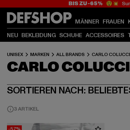
BIS ZU -65%
😲💥 Sum
MÄNNER
FRAUEN
NEU
BEKLEIDUNG
SCHUHE
ACCESSOIRES
UNISEX
MARKEN
ALL BRANDS
CARLO COLUCCI
CARLO COLUCC
SORTIEREN NACH:
BELIEBTE
3 ARTIKEL
-57%