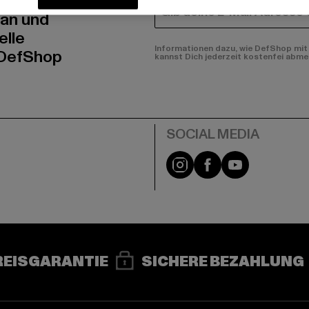
E-MAIL
 an und
elle
Informationen dazu, wie DefShop mit 
 DefShop
kannst Dich jederzeit kostenfei abme
e
Instagram
Facebook
YouTube
REISGARANTIE
SICHERE BEZAHLUNG