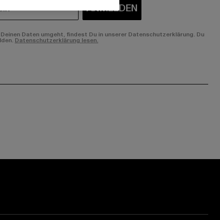
ANMELDEN
Deinen Daten umgeht, findest Du in unserer Datenschutzerklärung. Du
lden.
Datenschutzerklärung lesen.