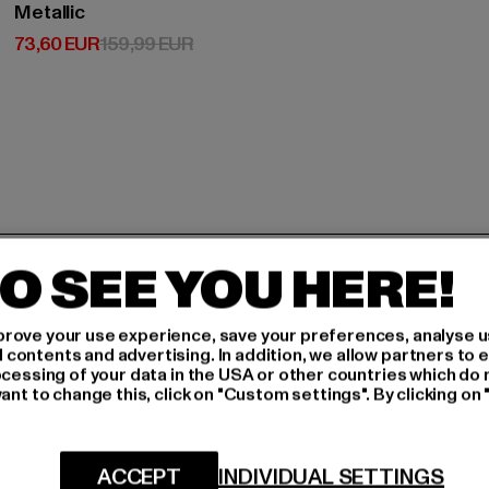
Metallic
Derzeitiger Preis: 73,60 EUR
Aktionspreis: 159,99 EUR
73,60 EUR
159,99 EUR
H AN,
O SEE YOU HERE!
rove your use experience, save your preferences, analyse u
IERT
ontents and advertising. In addition, we allow partners to e
ocessing of your data in the USA or other countries which do 
An welchen Produkten bist
ant to change this, click on "Custom settings". By clicking on 
N!
MÄNNER
FRAUEN
ACCEPT
INDIVIDUAL SETTINGS