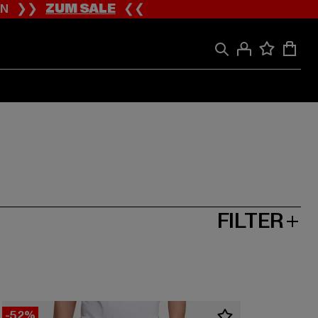
ION ❯❯
ZUM SALE
❮❮
FILTER
-52%