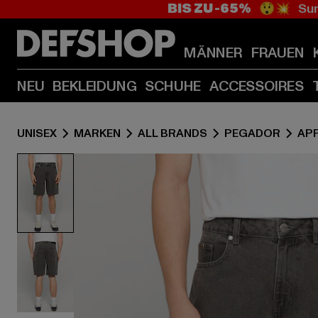
BIS ZU -65%
😲💥 Sum
MÄNNER
FRAUEN
NEU
BEKLEIDUNG
SCHUHE
ACCESSOIRES
UNISEX
MARKEN
ALL BRANDS
PEGADOR
AP