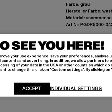
Farbe: grau
Hersteller Farbe: was
Materialzusammense
Art.Nr: PGDR5000-04
Hersteller: Pegador 
O SEE YOU HERE!
Hollefeldstraße 16 | 
rove your use experience, save your preferences, analyse u
GRÖSSE 
ontents and advertising. In addition, we allow partners to e
ocessing of your data in the USA or other countries which do 
ant to change this, click on "Custom settings". By clicking on 
PFLEGEHINWE
LIEFERUNG &
ACCEPT
INDIVIDUAL SETTINGS