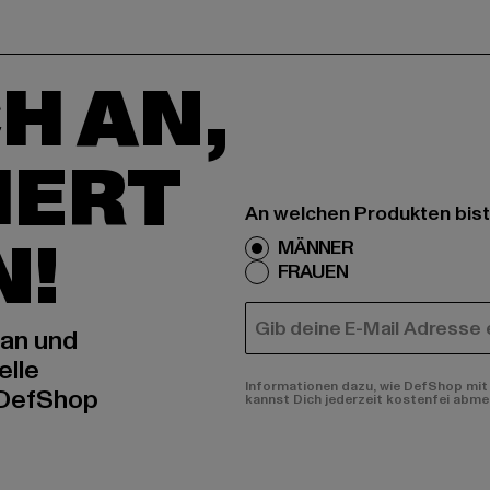
H AN,
IERT
An welchen Produkten bist
N!
MÄNNER
FRAUEN
E-MAIL
 an und
elle
Informationen dazu, wie DefShop mit 
 DefShop
kannst Dich jederzeit kostenfei abme