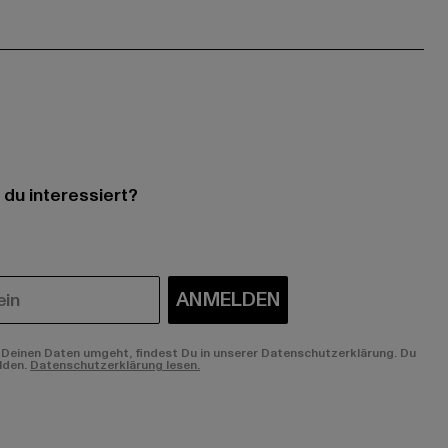
 du interessiert?
ANMELDEN
Deinen Daten umgeht, findest Du in unserer Datenschutzerklärung. Du
lden.
Datenschutzerklärung lesen.