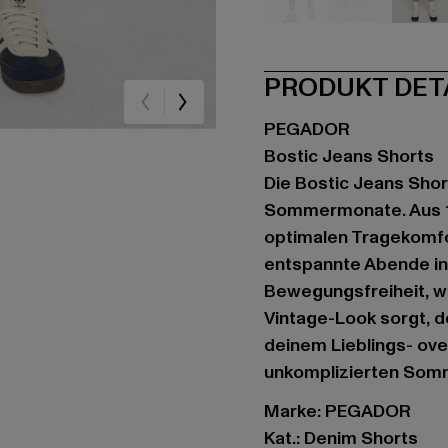
schwarz
blau
bla
PRODUKT DET
PEGADOR
Bostic Jeans Shorts
Die Bostic Jeans Shor
Sommermonate. Aus 10
optimalen Tragekomfo
entspannte Abende in 
Bewegungsfreiheit, w
Vintage-Look sorgt, de
deinem Lieblings- ove
unkomplizierten Somm
Marke: PEGADOR
Kat.: Denim Shorts