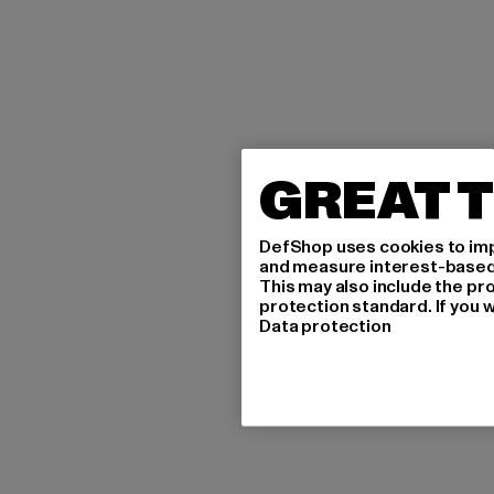
GREAT T
DefShop uses cookies to imp
and measure interest-based c
This may also include the pr
protection standard. If you w
Data protection