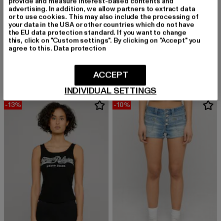
provide and measure interest-based contents and
advertising. In addition, we allow partners to extract data
or to use cookies. This may also include the processing of
your data in the USA or other countries which do not have
the EU data protection standard. If you want to change
this, click on "Custom settings". By clicking on "Accept" you
TRUE RELIGION
TRUE RELIGION
agree to this.
Data protection
JOEY LR
JENNIE MID RISE SHORT FLAP
Derzeitiger Preis: 116,99 EUR
Aktionspreis: 129,99 EUR
Derzeitiger Preis: 116,99 EUR
Aktionspreis
116,99 EUR
129,99 EUR
116,99 EUR
129,99 EUR
ACCEPT
INDIVIDUAL SETTINGS
-13%
-10%