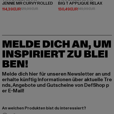
JENNIE MR CURVY ROLLED
BIG T APPLIQUE RELAX
Derzeitiger Preis: 114,39 EUR
Aktionspreis: 129,99 EUR
Derzeitiger Preis: 130,49 EUR
Aktionsprei
114,39 EUR
129,99 EUR
130,49 EUR
149,99 EUR
MELDE DICH AN, UM
INSPIRIERT ZU BLEI
BEN!
Melde dich hier für unseren Newsletter an und
erhalte künftig Informationen über aktuelle Tre
nds, Angebote und Gutscheine von DefShop p
er E-Mail!
An welchen Produkten bist du interessiert?