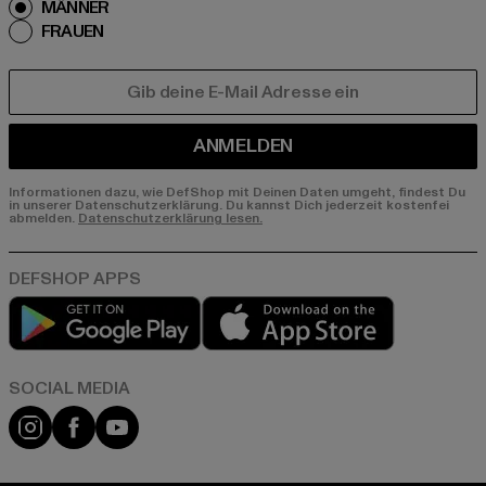
MÄNNER
FRAUEN
E-MAIL
ANMELDEN
Informationen dazu, wie DefShop mit Deinen Daten umgeht, findest Du
in unserer Datenschutzerklärung. Du kannst Dich jederzeit kostenfei
abmelden.
Datenschutzerklärung lesen.
Play market
App store
Instagram
Facebook
YouTube