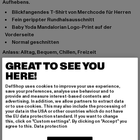
Aufhebens.
blickfangendes T-Shirt von Merchcode für Herren
fein gerippter Rundhalsausschnitt
Baby Yoda Mandalorian Logo-Print auf der
Vorderseite
normal geschnitten
Anlass: Alltag, Bequem, Chillen, Freizeit
Ausschnitt: Rundhals
GREAT TO SEE YOU
Ärmelart: Kurzarm
HERE!
Marke: Merchcode
Kat.: T-Shirts
DefShop uses cookies to improve your use experience,
Farbe: schwarz
save your preferences, analyse use behaviour and to
provide and measure interest-based contents and
Hersteller Farbe: black
advertising. In addition, we allow partners to extract data
Materialzusammensetzung: 100% Baumwolle
or to use cookies. This may also include the processing of
your data in the USA or other countries which do not have
Art.Nr: MC562-00007
the EU data protection standard. If you want to change
this, click on "Custom settings". By clicking on "Accept" you
agree to this.
Data protection
Hersteller: TB International GmbH |
info@tbint.de
Dr.-Robert-Murjahn-Straße 7 | 64372 Ober-Ramstadt |