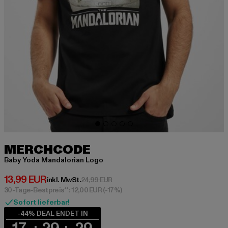
MERCHCODE
Baby Yoda Mandalorian Logo
Derzeitiger Preis: 13,99 EUR
13,99 EUR
Aktionspreis: 24,99 EUR
inkl. MwSt.
24,99 EUR
30-Tage-Bestpreis**: 12,00 EUR
(-17%)
Sofort lieferbar!
-44% DEAL ENDET IN