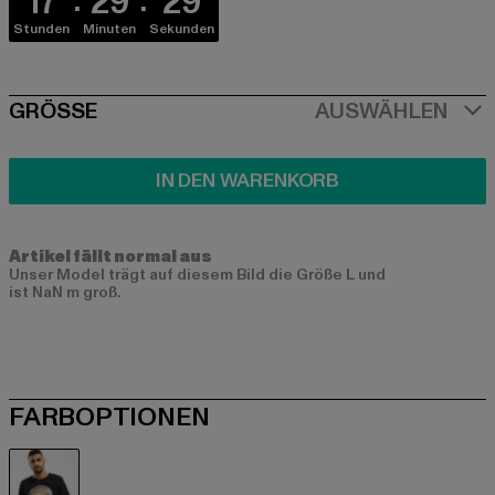
17
29
29
Stunden
Minuten
Sekunden
SIZE
GRÖSSE
AUSWÄHLEN
IN DEN WARENKORB
Artikel fällt normal aus
Unser Model trägt auf diesem Bild die Größe L und
ist NaN m groß.
FARBOPTIONEN