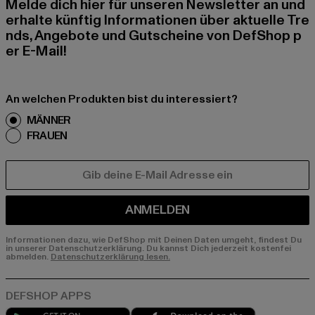
Melde dich hier für unseren Newsletter an und
erhalte künftig Informationen über aktuelle Tre
nds, Angebote und Gutscheine von DefShop p
er E-Mail!
An welchen Produkten bist du interessiert?
MÄNNER
FRAUEN
E-MAIL
ANMELDEN
Informationen dazu, wie DefShop mit Deinen Daten umgeht, findest Du
in unserer Datenschutzerklärung. Du kannst Dich jederzeit kostenfei
abmelden.
Datenschutzerklärung lesen.