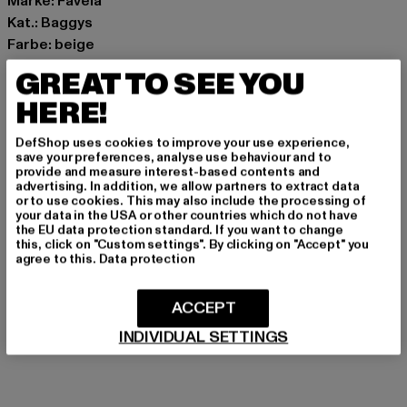
Marke: Favela
Kat.: Baggys
Farbe: beige
Hersteller Farbe: sand blue
GREAT TO SEE YOU
Materialzusammensetzung: 100% Baumwolle
HERE!
Art.Nr: FAV-2024-Q3-00170-14664
DefShop uses cookies to improve your use experience,
Hersteller: AD Distribution GmbH |
save your preferences, analyse use behaviour and to
provide and measure interest-based contents and
Info@favelaclothing.com
advertising. In addition, we allow partners to extract data
CHRISTINENSTRASSE 19A | 40880 Rattingen | DE
or to use cookies. This may also include the processing of
your data in the USA or other countries which do not have
the EU data protection standard. If you want to change
this, click on "Custom settings". By clicking on "Accept" you
GRÖSSE & PASSFORM
agree to this.
Data protection
PFLEGEHINWEISE
ACCEPT
INDIVIDUAL SETTINGS
LIEFERUNG & RÜCKGABE