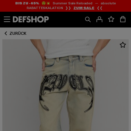
BIS ZU -65%
😲💥 Summer Sale Reloaded — absolute
Zum
Zum
RABATTESKALATION ❯❯
ZUM SALE
❮❮
Inhalt
Fußzeile
springen
springen
ZURÜCK