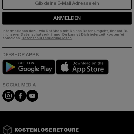
E-MAIL
ANMELDEN
Informationen dazu, wie DefShop mit Deinen Daten umgeht, findest Du
in unserer Datenschutzerklärung. Du kannst Dich jederzeit kostenfei
abmelden.
Datenschutzerklärung lesen.
Play market
App store
Instagram
Facebook
YouTube
KOSTENLOSE RETOURE