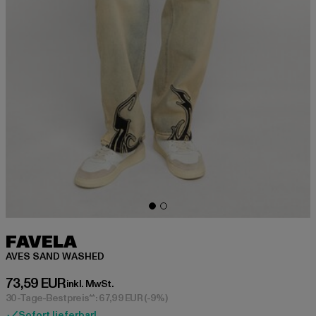
FAVELA
AVES SAND WASHED
Derzeitiger Preis: 73,59 EUR
73,59 EUR
inkl. MwSt.
30-Tage-Bestpreis**: 67,99 EUR
(-9%)
Sofort lieferbar!