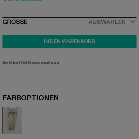
SIZE
GRÖSSE
AUSWÄHLEN
IN DEN WARENKORB
Artikel fällt normal aus
FARBOPTIONEN
beige