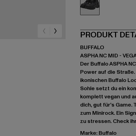
schwarz
PRODUKT DET
BUFFALO
ASPHA NC MID - VE
Der Buffalo ASPHA NC
Power auf die Straße.
ikonischen Buffalo Lo
Sohle setzt du ein k
komplett vegan und au
dich, gut für’s Game.
zum Minirock. Ein Sign
zu stressen. Check ih
Marke: Buffalo