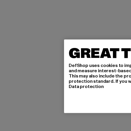
GREAT T
DefShop uses cookies to imp
and measure interest-based c
This may also include the pr
protection standard. If you w
Data protection