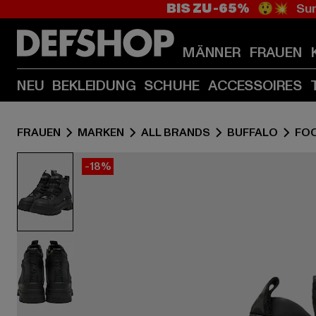
BIS ZU -65%
😲💥 Sum
MÄNNER
FRAUEN
NEU
BEKLEIDUNG
SCHUHE
ACCESSOIRES
FRAUEN
MARKEN
ALL BRANDS
BUFFALO
FO
-18%