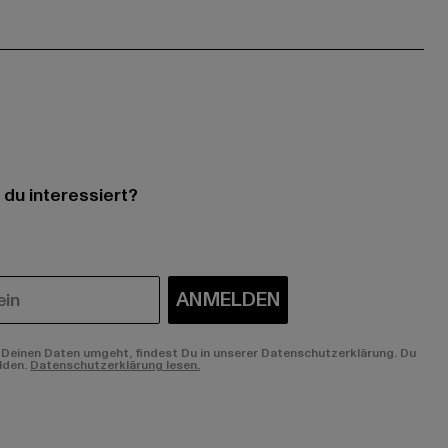
 du interessiert?
ANMELDEN
Deinen Daten umgeht, findest Du in unserer Datenschutzerklärung. Du
lden.
Datenschutzerklärung lesen.