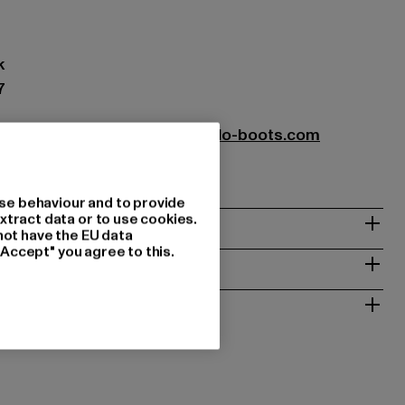
k
7
oots GmbH |
service-de@buffalo-boots.com
1063 Köln | DE
se behaviour and to provide
& PASSFORM
xtract data or to use cookies.
not have the EU data
"Accept" you agree to this.
ISE
 RÜCKGABE