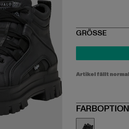
SIZE
GRÖSSE
Artikel fällt norma
FARBOPTIO