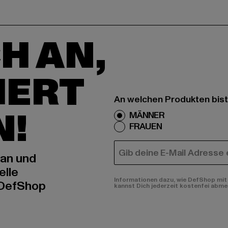
H AN,
IERT
An welchen Produkten bist
N!
MÄNNER
FRAUEN
E-MAIL
 an und
elle
Informationen dazu, wie DefShop mit 
 DefShop
kannst Dich jederzeit kostenfei abme