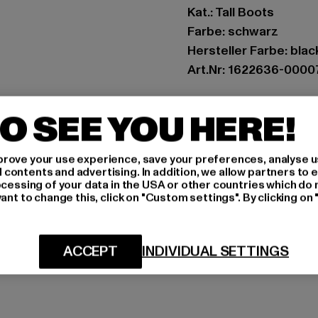
Kat.: Tall Boots
Farbe: schwarz
Hersteller Farbe: blac
Art.Nr: 1622636-0000
Hersteller: Buffalo B
O SEE YOU HERE!
Schanzenstraße 41 | 5
rove your use experience, save your preferences, analyse u
GRÖSSE 
ontents and advertising. In addition, we allow partners to e
ocessing of your data in the USA or other countries which do 
ant to change this, click on "Custom settings". By clicking on 
PFLEGEHINWE
LIEFERUNG &
ACCEPT
INDIVIDUAL SETTINGS