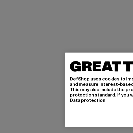
GREAT T
DefShop uses cookies to imp
and measure interest-based c
This may also include the pr
protection standard. If you w
Data protection