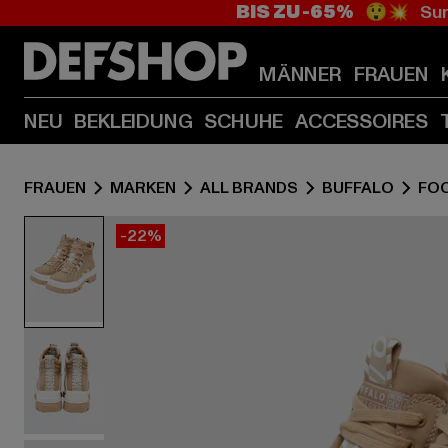
BIS ZU -65%
😲💥 Sum
MÄNNER
FRAUEN
NEU
BEKLEIDUNG
SCHUHE
ACCESSOIRES
FRAUEN
MARKEN
ALL BRANDS
BUFFALO
FO
-22%