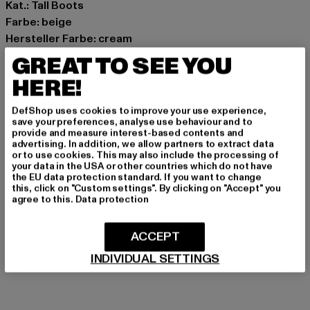
Kat.: Tall Boots
Farbe: beige
Hersteller Farbe: cream
Obermaterial: sonstiges Material
GREAT TO SEE YOU
Innenfutter: Textil
HERE!
Art.Nr: PD00010444-03348
DefShop uses cookies to improve your use experience,
Hersteller: Buffalo Boots GmbH |
service-de@buffalo-
save your preferences, analyse use behaviour and to
provide and measure interest-based contents and
boots.com
advertising. In addition, we allow partners to extract data
Schanzenstraße 41 | 51063 Köln | DE
or to use cookies. This may also include the processing of
your data in the USA or other countries which do not have
the EU data protection standard. If you want to change
this, click on "Custom settings". By clicking on "Accept" you
agree to this.
Data protection
GRÖSSE & PASSFORM
PFLEGEHINWEISE
ACCEPT
INDIVIDUAL SETTINGS
LIEFERUNG & RÜCKGABE