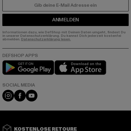
E-MAIL
ANMELDEN
Informationen dazu, wie DefShop mit Deinen Daten umgeht, findest Du
in unserer Datenschutzerklärung. Du kannst Dich jederzeit kostenfei
abmelden.
Datenschutzerklärung lesen.
Play market
App store
Instagram
Facebook
YouTube
KOSTENLOSE RETOURE