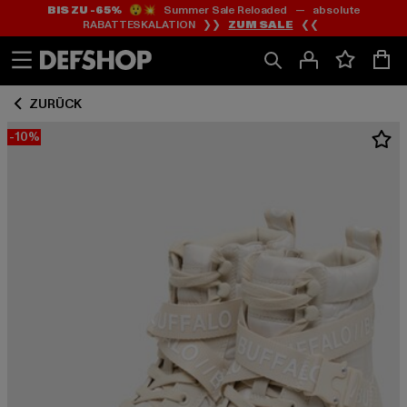
BIS ZU -65%
😲💥 Summer Sale Reloaded — absolute
Zum
Zum
RABATTESKALATION ❯❯
ZUM SALE
❮❮
Inhalt
Fußzeile
springen
springen
ZURÜCK
-10%