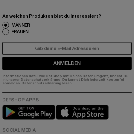
An welchen Produkten bist du interessiert?
MÄNNER
FRAUEN
E-MAIL
ANMELDEN
Informationen dazu, wie DefShop mit Deinen Daten umgeht, findest Du
in unserer Datenschutzerklärung. Du kannst Dich jederzeit kostenfei
abmelden.
Datenschutzerklärung lesen.
Play market
App store