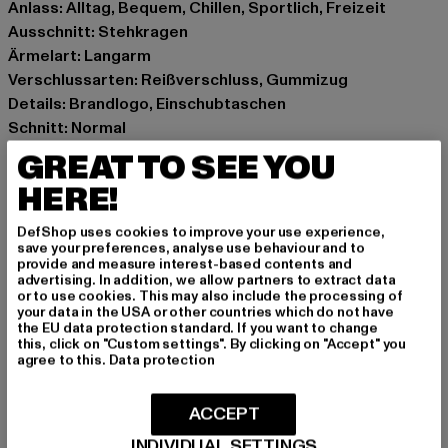
Anlass: Alltag, Bequem, Chillen, Sportlich, Freizeit
Ausschnitt: Stehkragen
Ärmelart: Langarm
Verschlussarten: Reißverschluss, Gummizug
Details: Brandlogo, Einschubtaschen
Schnitt: Normal
Marke: Sergio Tacchini
GREAT TO SEE YOU
Kat.: Jogginganzüge
HERE!
Farbe: schwarz, blau
Hersteller Farbe: navy/black
DefShop uses cookies to improve your use experience,
Materialzusammensetzung: 100% Polyester
save your preferences, analyse use behaviour and to
provide and measure interest-based contents and
Art.Nr: ST41157-04234
advertising. In addition, we allow partners to extract data
or to use cookies. This may also include the processing of
your data in the USA or other countries which do not have
Hersteller: Movin SARL |
help@sergiotacchini.com
the EU data protection standard. If you want to change
RN8 Quartier Rousselot 975 Terre de Granace | 13400
this, click on "Custom settings". By clicking on "Accept" you
agree to this.
Data protection
Aubagne | FR
ACCEPT
GRÖSSE & PASSFORM
INDIVIDUAL SETTINGS