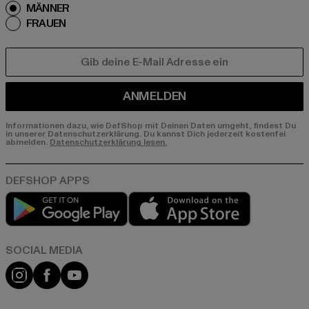
MÄNNER
FRAUEN
E-MAIL
ANMELDEN
Informationen dazu, wie DefShop mit Deinen Daten umgeht, findest Du
in unserer Datenschutzerklärung. Du kannst Dich jederzeit kostenfei
abmelden.
Datenschutzerklärung lesen.
Play market
App store
Instagram
Facebook
YouTube