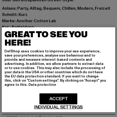
oder den entspannten Street-Style.
Anlass: Party, Alltag, Bequem, Chillen, Modern, Freizeit
Schnitt: Kurz
Marke: Another Cotton Lab
Kat.: Bekleidung
GREAT TO SEE YOU
Farbe: braun
Hersteller Farbe: dark brown
HERE!
Materialzusammensetzung: 50% Polyester, 50% Wolle
DefShop uses cookies to improve your use experience,
Art.Nr: PD00010575-04155
save your preferences, analyse use behaviour and to
provide and measure interest-based contents and
advertising. In addition, we allow partners to extract data
Hersteller: Urban Styles Agency GmbH & Co. KG |
or to use cookies. This may also include the processing of
agentur@urbanstylesagency.com
your data in the USA or other countries which do not have
the EU data protection standard. If you want to change
Schanzenstraße 41 | 51063 Köln | DE
this, click on "Custom settings". By clicking on "Accept" you
agree to this.
Data protection
GRÖSSE & PASSFORM
ACCEPT
PFLEGEHINWEISE
INDIVIDUAL SETTINGS