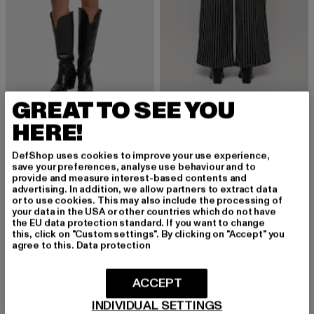
GREAT TO SEE YOU
ANOTHER COTTON LAB
ANOTHER COTTON LAB
Knit
Another Double Pleated Pants
HERE!
Derzeitiger Preis: 49,83 EUR
Aktionspreis: 55,99 EUR
Derzeitiger Preis: 53,89 EUR
Aktionspreis:
49,83 EUR
55,99 EUR
53,89 EUR
69,99 EUR
DefShop uses cookies to improve your use experience,
save your preferences, analyse use behaviour and to
provide and measure interest-based contents and
-13%
-23%
advertising. In addition, we allow partners to extract data
or to use cookies. This may also include the processing of
your data in the USA or other countries which do not have
the EU data protection standard. If you want to change
this, click on "Custom settings". By clicking on "Accept" you
agree to this.
Data protection
ACCEPT
INDIVIDUAL SETTINGS