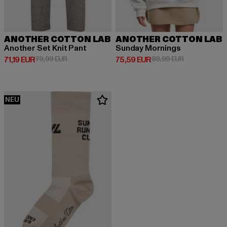
ANOTHER COTTON LAB
ANOTHER COTTON LAB
Another Set Knit Pant
Sunday Mornings
Derzeitiger Preis: 71,19 EUR
Aktionspreis: 79,99 EUR
Derzeitiger Preis: 75,59 EUR
Aktionspreis:
71,19 EUR
79,99 EUR
75,59 EUR
89,99 EUR
NEU