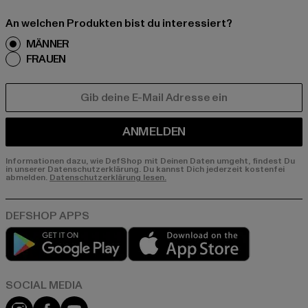
An welchen Produkten bist du interessiert?
MÄNNER
FRAUEN
E-MAIL
ANMELDEN
Informationen dazu, wie DefShop mit Deinen Daten umgeht, findest Du
in unserer Datenschutzerklärung. Du kannst Dich jederzeit kostenfei
abmelden.
Datenschutzerklärung lesen.
Play market
App store
Instagram
Facebook
YouTube