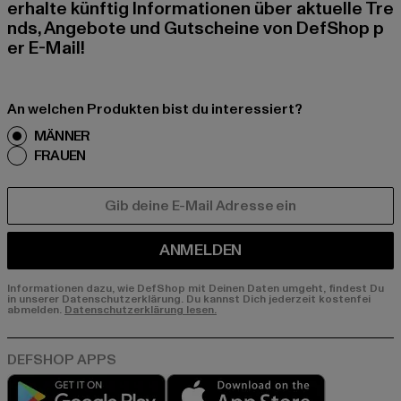
erhalte künftig Informationen über aktuelle Tre
nds, Angebote und Gutscheine von DefShop p
er E-Mail!
An welchen Produkten bist du interessiert?
MÄNNER
FRAUEN
E-MAIL
ANMELDEN
Informationen dazu, wie DefShop mit Deinen Daten umgeht, findest Du
in unserer Datenschutzerklärung. Du kannst Dich jederzeit kostenfei
abmelden.
Datenschutzerklärung lesen.
Play market
App store