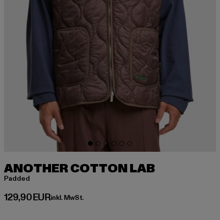
ANOTHER COTTON LAB
Padded
Derzeitiger Preis: 129,90 EUR
129,90 EUR
inkl. MwSt.