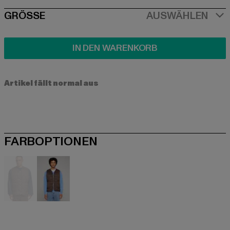
SIZE
GRÖSSE
AUSWÄHLEN
IN DEN WARENKORB
Artikel fällt normal aus
FARBOPTIONEN
braun
braun