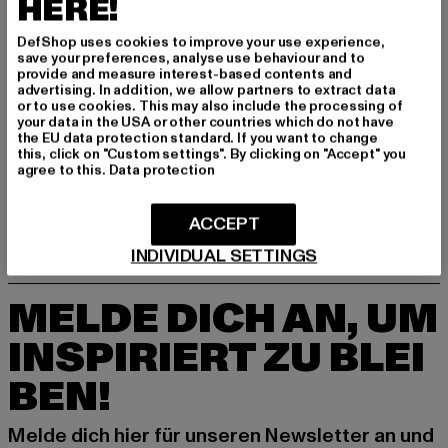
HERE!
agentur@urbanstylesagency.com
Schanzenstraße 41 | 51063 Köln | DE
DefShop uses cookies to improve your use experience,
save your preferences, analyse use behaviour and to
provide and measure interest-based contents and
advertising. In addition, we allow partners to extract data
GRÖSSE & PASSFORM
or to use cookies. This may also include the processing of
your data in the USA or other countries which do not have
the EU data protection standard. If you want to change
LIEFERUNG & RÜCKGABE
this, click on "Custom settings". By clicking on "Accept" you
agree to this.
Data protection
ACCEPT
INDIVIDUAL SETTINGS
MELDE DICH AN, UM
INSPIRIERT ZU BLEI
BEN!
Melde dich hier für unseren Newsletter an und