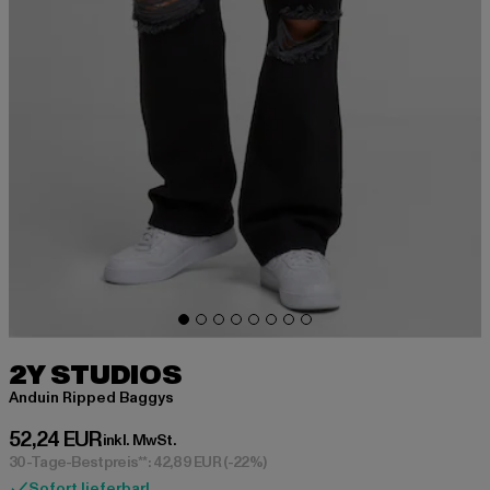
2Y STUDIOS
Anduin Ripped Baggys
Derzeitiger Preis: 52,24 EUR
52,24 EUR
inkl. MwSt.
30-Tage-Bestpreis**: 42,89 EUR
(-22%)
Sofort lieferbar!