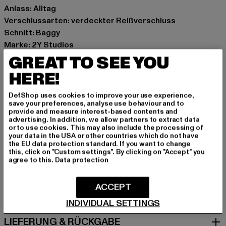
Anlass: Alltag
Verschlussarten: verdeckter Reißverschluss
Schnitt: Baggy
Marke: 2Y Studios
Kat.: Jeans
GREAT TO SEE YOU
Farbe: schwarz
HERE!
Hersteller Farbe: washed black
Materialzusammensetzung: 100% Baumwolle
DefShop uses cookies to improve your use experience,
save your preferences, analyse use behaviour and to
Art.Nr: J-B-10002-01921
provide and measure interest-based contents and
advertising. In addition, we allow partners to extract data
or to use cookies. This may also include the processing of
Hersteller: 2Y Premium GmbH |
info@2y-studios.com
your data in the USA or other countries which do not have
Hollefeldstraße 16 | 48282 Emsdetten | DE
the EU data protection standard. If you want to change
this, click on "Custom settings". By clicking on "Accept" you
agree to this.
Data protection
GRÖSSE & PASSFORM
ACCEPT
PFLEGEHINWEISE
INDIVIDUAL SETTINGS
LIEFERUNG & RÜCKGABE