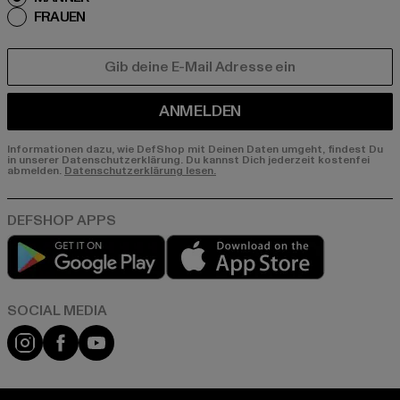
FRAUEN
E-MAIL
ANMELDEN
Informationen dazu, wie DefShop mit Deinen Daten umgeht, findest Du
in unserer Datenschutzerklärung. Du kannst Dich jederzeit kostenfei
abmelden.
Datenschutzerklärung lesen.
Play market
App store
Instagram
Facebook
YouTube