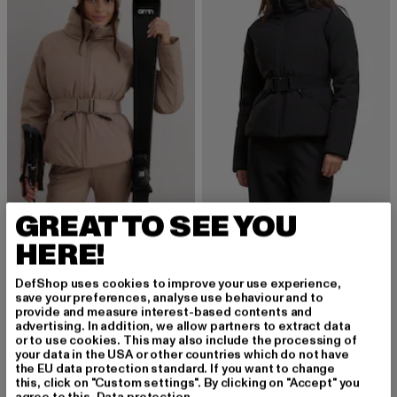
GREAT TO SEE YOU
AIMN
AIMN
Verbier Jacket
Verbier
HERE!
Derzeitiger Preis: 329,99 EUR
Derzeitiger Preis: 257,39 EUR
329,99 EUR
257,39 EUR
DefShop uses cookies to improve your use experience,
save your preferences, analyse use behaviour and to
provide and measure interest-based contents and
advertising. In addition, we allow partners to extract data
or to use cookies. This may also include the processing of
your data in the USA or other countries which do not have
MELDE DICH AN, UM
the EU data protection standard. If you want to change
this, click on "Custom settings". By clicking on "Accept" you