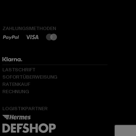
ZAHLUNGSMETHODEN
LASTSCHRIFT
SOFORTÜBERWEISUNG
RATENKAUF
RECHNUNG
LOGISTIKPARTNER