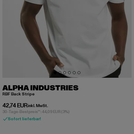
ALPHA INDUSTRIES
RBF Back Stripe
Derzeitiger Preis: 42,74 EUR
42,74 EUR
inkl. MwSt.
30-Tage-Bestpreis**: 44,09 EUR
(3%)
Sofort lieferbar!