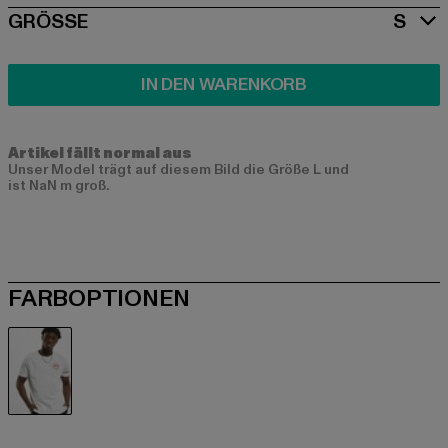
SIZE
GRÖSSE
S
IN DEN WARENKORB
Artikel fällt normal aus
Unser Model trägt auf diesem Bild die Größe L und
ist NaN m groß.
FARBOPTIONEN
weiß