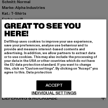
Schnitt: Normal
Marke: Alpha Industries
Kat.: T-Shirts
Farbe: weiß
GREAT TO SEE YOU
Hersteller Farbe: white
Materialzusammensetzung: 100% Baumwolle
HERE!
Art.Nr: 128534-00220
DefShop uses cookies to improve your use experience,
save your preferences, analyse use behaviour and to
Hersteller: Alpha Industries Textilvertriebs GmbH & Co.
provide and measure interest-based contents and
advertising. In addition, we allow partners to extract data
KG |
customerservice@alphaindustries.eu
or to use cookies. This may also include the processing of
Siemensstraße 11 | 63263 Neu-Isenburg | DE
your data in the USA or other countries which do not have
the EU data protection standard. If you want to change
this, click on "Custom settings". By clicking on "Accept" you
agree to this.
Data protection
GRÖSSE & PASSFORM
ACCEPT
PFLEGEHINWEISE
INDIVIDUAL SETTINGS
LIEFERUNG & RÜCKGABE