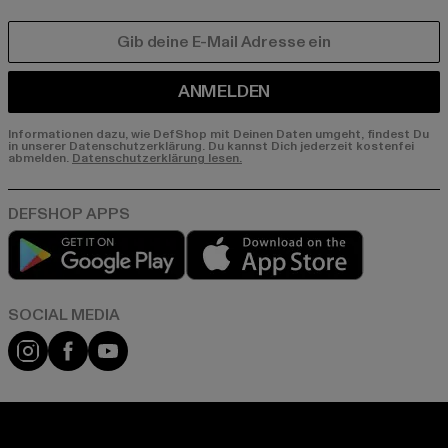
E-MAIL
ANMELDEN
Informationen dazu, wie DefShop mit Deinen Daten umgeht, findest Du
in unserer Datenschutzerklärung. Du kannst Dich jederzeit kostenfei
abmelden.
Datenschutzerklärung lesen.
Play market
App store
Instagram
Facebook
YouTube