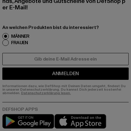
nds, Angebote und Gutscheine von DefShop p
er E-Mail!
An welchen Produkten bist du interessiert?
MÄNNER
FRAUEN
E-MAIL
ANMELDEN
Informationen dazu, wie DefShop mit Deinen Daten umgeht, findest Du
in unserer Datenschutzerklärung. Du kannst Dich jederzeit kostenfei
abmelden.
Datenschutzerklärung lesen.
Play market
App store