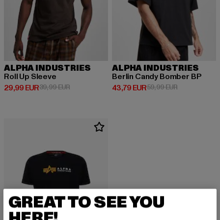
ALPHA INDUSTRIES
ALPHA INDUSTRIES
Roll Up Sleeve
Berlin Candy Bomber BP
Derzeitiger Preis: 29,99 EUR
Aktionspreis: 39,99 EUR
Derzeitiger Preis: 43,79 EUR
Aktionspreis:
29,99 EUR
39,99 EUR
43,79 EUR
59,99 EUR
GREAT TO SEE YOU
HERE!