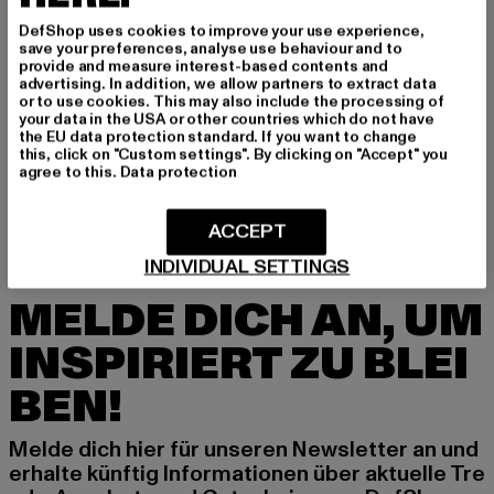
DefShop uses cookies to improve your use experience,
save your preferences, analyse use behaviour and to
provide and measure interest-based contents and
advertising. In addition, we allow partners to extract data
or to use cookies. This may also include the processing of
your data in the USA or other countries which do not have
ALPHA INDUSTRIES
the EU data protection standard. If you want to change
Label PP
this, click on "Custom settings". By clicking on "Accept" you
Derzeitiger Preis: 33,24 EUR
33,24 EUR
agree to this.
Data protection
ACCEPT
INDIVIDUAL SETTINGS
MELDE DICH AN, UM
INSPIRIERT ZU BLEI
BEN!
Melde dich hier für unseren Newsletter an und
erhalte künftig Informationen über aktuelle Tre