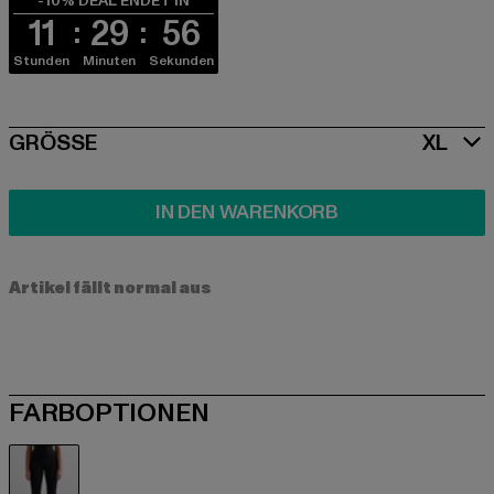
-10% DEAL ENDET IN
11
29
56
Stunden
Minuten
Sekunden
SIZE
GRÖSSE
XL
IN DEN WARENKORB
Artikel fällt normal aus
FARBOPTIONEN