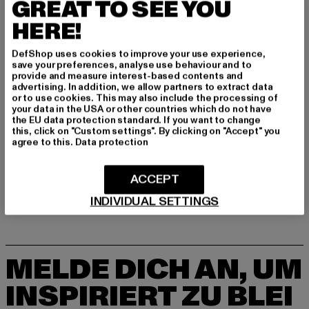
GREAT TO SEE YOU
Hersteller: Urban Styles Agency GmbH & Co. KG |
HERE!
agentur@urbanstylesagency.com
Schanzenstraße 41 | 51063 Köln | DE
DefShop uses cookies to improve your use experience,
save your preferences, analyse use behaviour and to
provide and measure interest-based contents and
GRÖSSE & PASSFORM
advertising. In addition, we allow partners to extract data
or to use cookies. This may also include the processing of
your data in the USA or other countries which do not have
PFLEGEHINWEISE
the EU data protection standard. If you want to change
this, click on "Custom settings". By clicking on "Accept" you
agree to this.
Data protection
LIEFERUNG & RÜCKGABE
ACCEPT
INDIVIDUAL SETTINGS
MELDE DICH AN, UM
INSPIRIERT ZU BLEI