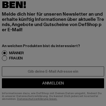
BEN!
Melde dich hier für unseren Newsletter an und
erhalte künftig Informationen über aktuelle Tre
nds, Angebote und Gutscheine von DefShop p
er E-Mail!
An welchen Produkten bist du interessiert?
MÄNNER
FRAUEN
E-MAIL
ANMELDEN
Informationen dazu, wie DefShop mit Deinen Daten umgeht, findest Du
in unserer Datenschutzerklärung. Du kannst Dich jederzeit kostenfei
abmelden.
Datenschutzerklärung lesen.