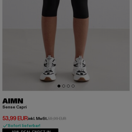
AIMN
Sense Capri
Derzeitiger Preis: 53,99 EUR
53,99 EUR
Aktionspreis: 59,99 EUR
inkl. MwSt.
59,99 EUR
Sofort lieferbar!