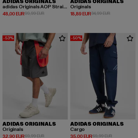
ADIDAS ORIGINALS
ADIDAS ORIGINALS
adidas Originals AOP Straight Fit Jeans
Originals
Derzeitiger Preis: 48,00 EUR
Aktionspreis: 99,99 EUR
Derzeitiger Preis: 18,89 EUR
Aktionspreis: 
48,00 EUR
99,99 EUR
18,89 EUR
34,99 EUR
-53%
-50%
ADIDAS ORIGINALS
ADIDAS ORIGINALS
Originals
Cargo
Derzeitiger Preis: 32,90 EUR
Aktionspreis: 69,99 EUR
Derzeitiger Preis: 35,00 EUR
Aktionspreis:
32,90 EUR
69,99 EUR
35,00 EUR
69,99 EUR