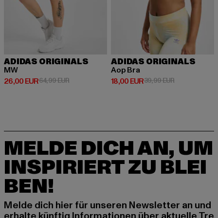
ADIDAS ORIGINALS
ADIDAS ORIGINALS
MW
Aop Bra
Derzeitiger Preis: 26,00 EUR
Aktionspreis: 64,99 EUR
Derzeitiger Preis: 18,00 EUR
Aktionspreis: 
26,00 EUR
64,99 EUR
18,00 EUR
39,99 EUR
MELDE DICH AN, UM
INSPIRIERT ZU BLEI
BEN!
Melde dich hier für unseren Newsletter an und
erhalte künftig Informationen über aktuelle Tre