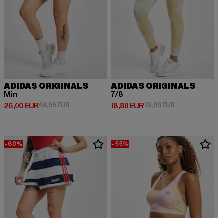
ADIDAS ORIGINALS
ADIDAS ORIGINALS
Mini
7/8
Derzeitiger Preis: 26,00 EUR
Aktionspreis: 64,99 EUR
Derzeitiger Preis: 18,80 EUR
Aktionspreis: 
26,00 EUR
64,99 EUR
18,80 EUR
39,99 EUR
-60%
-55%