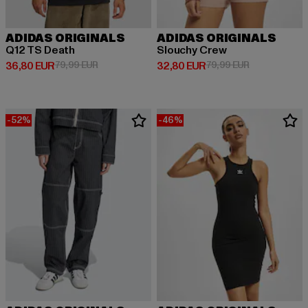
ADIDAS ORIGINALS
ADIDAS ORIGINALS
Q12 TS Death
Slouchy Crew
Derzeitiger Preis: 36,80 EUR
Aktionspreis: 79,99 EUR
Derzeitiger Preis: 32,80 EUR
Aktionspreis:
36,80 EUR
79,99 EUR
32,80 EUR
79,99 EUR
-52%
-46%