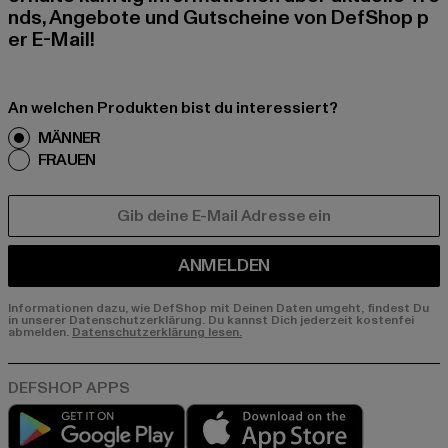
nds, Angebote und Gutscheine von DefShop p
er E-Mail!
An welchen Produkten bist du interessiert?
MÄNNER
FRAUEN
E-MAIL
ANMELDEN
Informationen dazu, wie DefShop mit Deinen Daten umgeht, findest Du
in unserer Datenschutzerklärung. Du kannst Dich jederzeit kostenfei
abmelden.
Datenschutzerklärung lesen.
Play market
App store