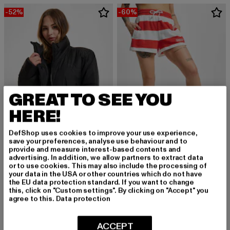
-52%
-60%
GREAT TO SEE YOU
HERE!
DefShop uses cookies to improve your use experience,
save your preferences, analyse use behaviour and to
provide and measure interest-based contents and
ADIDAS ORIGINALS
ADIDAS ORIGINALS
advertising. In addition, we allow partners to extract data
Padded
MW
or to use cookies. This may also include the processing of
your data in the USA or other countries which do not have
Derzeitiger Preis: 52,80 EUR
Aktionspreis: 109,99 EUR
Derzeitiger Preis: 26,00 EUR
Aktionspreis:
52,80 EUR
109,99 EUR
26,00 EUR
64,99 EUR
the EU data protection standard. If you want to change
this, click on "Custom settings". By clicking on "Accept" you
agree to this.
Data protection
-51%
ACCEPT