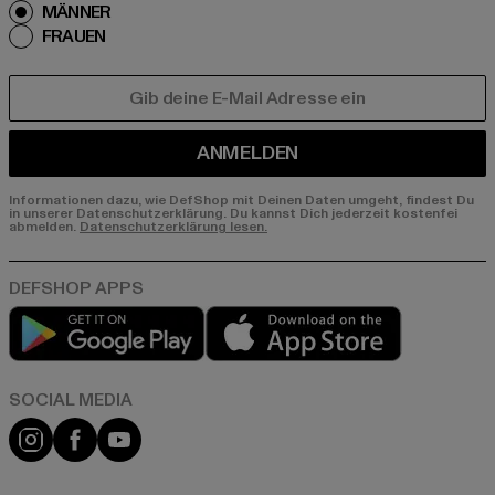
MÄNNER
FRAUEN
E-MAIL
ANMELDEN
Informationen dazu, wie DefShop mit Deinen Daten umgeht, findest Du
in unserer Datenschutzerklärung. Du kannst Dich jederzeit kostenfei
abmelden.
Datenschutzerklärung lesen.
Play market
App store
Instagram
Facebook
YouTube