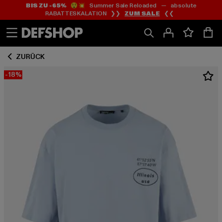
BIS ZU -65%
😲💥 Summer Sale Reloaded — absolute
Zum
Zum
RABATTESKALATION ❯❯
ZUM SALE
❮❮
Inhalt
Fußzeile
springen
springen
ZURÜCK
-18%