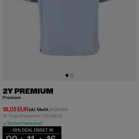
2Y PREMIUM
Premium
Derzeitiger Preis: 18,03 EUR
18,03 EUR
Aktionspreis: 21,99 EUR
inkl. MwSt.
21,99 EUR
30-Tage-Bestpreis**: 18,03 EUR
Sofort lieferbar!
-18% DEAL ENDET IN