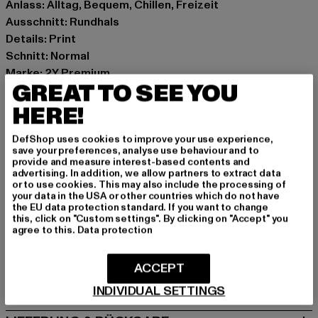
Anlass: Alltag, Bequem, Chillen, Freizeit
Ausschnitt: Rundhals
Details: Print
Schnitt: Normal
Marke: 2Y Premium
GREAT TO SEE YOU
Kat.: T-Shirts
Farbe: blau
HERE!
Hersteller Farbe: blue
DefShop uses cookies to improve your use experience,
Materialzusammensetzung: 100% Baumwolle
save your preferences, analyse use behaviour and to
Art.Nr: UNF6128-00064
provide and measure interest-based contents and
advertising. In addition, we allow partners to extract data
or to use cookies. This may also include the processing of
Hersteller: UNEFFECTED BV |
sales@uneffected.com
your data in the USA or other countries which do not have
the EU data protection standard. If you want to change
PASTORIESTRAAT 198 | 8200 Brugge | BE
this, click on "Custom settings". By clicking on "Accept" you
agree to this.
Data protection
GRÖSSE & PASSFORM
ACCEPT
PFLEGEHINWEISE
INDIVIDUAL SETTINGS