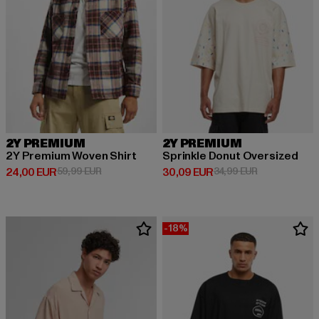
2Y PREMIUM
2Y PREMIUM
2Y Premium Woven Shirt
Sprinkle Donut Oversized
Derzeitiger Preis: 24,00 EUR
Aktionspreis: 59,99 EUR
Derzeitiger Preis: 30,09 EUR
Aktionspreis:
24,00 EUR
59,99 EUR
30,09 EUR
34,99 EUR
-18%