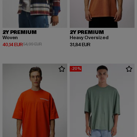
2Y PREMIUM
2Y PREMIUM
Woven
Heavy Oversized
Derzeitiger Preis: 40,14 EUR
Aktionspreis: 54,99 EUR
Derzeitiger Preis: 31,84 EUR
40,14 EUR
54,99 EUR
31,84 EUR
-20%