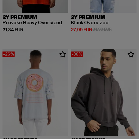
2Y PREMIUM
2Y PREMIUM
Provoke Heavy Oversized
Blank Oversized
Derzeitiger Preis: 31,34 EUR
Derzeitiger Preis: 27,99 EUR
Aktionspreis: 
31,34 EUR
27,99 EUR
34,99 EUR
-26%
-36%