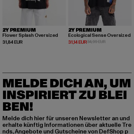
2Y PREMIUM
2Y PREMIUM
Flower Splash Oversized
Ecological Sense Oversized
Derzeitiger Preis: 31,84 EUR
Derzeitiger Preis: 31,14 EUR
Aktionspreis: 3
31,84 EUR
31,14 EUR
34,99 EUR
MELDE DICH AN, UM
INSPIRIERT ZU BLEI
BEN!
Melde dich hier für unseren Newsletter an und
erhalte künftig Informationen über aktuelle Tre
nds, Angebote und Gutscheine von DefShop p