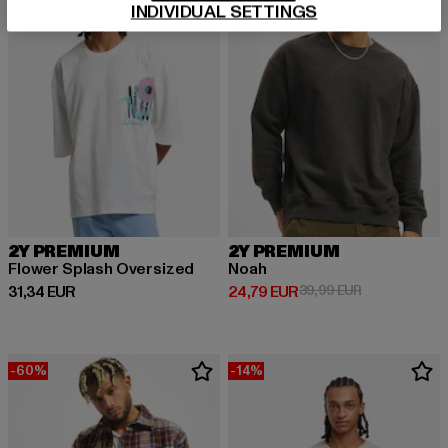
INDIVIDUAL SETTINGS
2Y PREMIUM
2Y PREMIUM
Flower Splash Oversized
Noah
Derzeitiger Preis: 31,34 EUR
Derzeitiger Preis: 24,79 EUR
Aktionspreis:
31,34 EUR
24,79 EUR
39,99 EUR
-60%
-14%