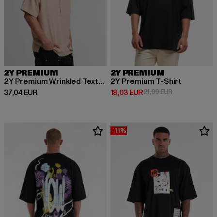
2Y PREMIUM
2Y PREMIUM
2Y Premium Wrinkled Textured Blouse Hemd
2Y Premium T-Shirt
Derzeitiger Preis: 37,04 EUR
Derzeitiger Preis: 18,03 EUR
Aktionspreis: 
37,04 EUR
18,03 EUR
21,99 EUR
-11%