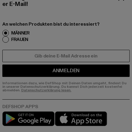
er E-Mail!
An welchen Produkten bist du interessiert?
MÄNNER
FRAUEN
E-MAIL
ANMELDEN
Informationen dazu, wie DefShop mit Deinen Daten umgeht, findest Du
in unserer Datenschutzerklärung. Du kannst Dich jederzeit kostenfei
abmelden.
Datenschutzerklärung lesen.
Play market
App store