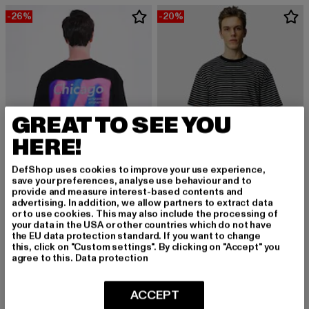
-26%
-20%
GREAT TO SEE YOU
HERE!
DefShop uses cookies to improve your use experience,
save your preferences, analyse use behaviour and to
provide and measure interest-based contents and
advertising. In addition, we allow partners to extract data
2Y PREMIUM
2Y PREMIUM
or to use cookies. This may also include the processing of
Chicago Oversized
Textured Striped
your data in the USA or other countries which do not have
Derzeitiger Preis: 25,89 EUR
Aktionspreis: 34,99 EUR
Derzeitiger Preis: 23,99 EUR
Aktionspreis:
25,89 EUR
34,99 EUR
23,99 EUR
29,99 EUR
the EU data protection standard. If you want to change
this, click on "Custom settings". By clicking on "Accept" you
agree to this.
Data protection
-38%
ACCEPT