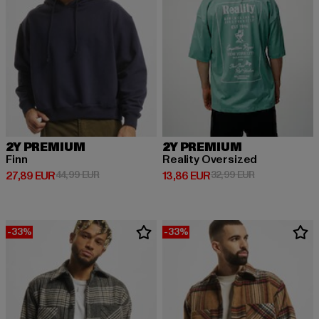
2Y PREMIUM
2Y PREMIUM
Finn
Reality Oversized
Derzeitiger Preis: 27,89 EUR
Aktionspreis: 44,99 EUR
Derzeitiger Preis: 13,86 EUR
Aktionspreis: 
27,89 EUR
44,99 EUR
13,86 EUR
32,99 EUR
-33%
-33%