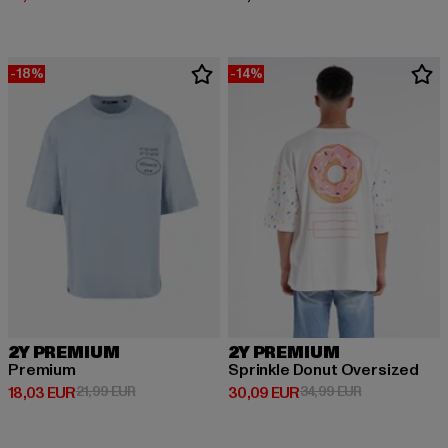
-18%
-14%
2Y PREMIUM
2Y PREMIUM
Premium
Sprinkle Donut Oversized
Derzeitiger Preis: 18,03 EUR
Aktionspreis: 21,99 EUR
Derzeitiger Preis: 30,09 EUR
Aktionspreis:
18,03 EUR
21,99 EUR
30,09 EUR
34,99 EUR