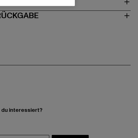
ISE
 RÜCKGABE
 du interessiert?