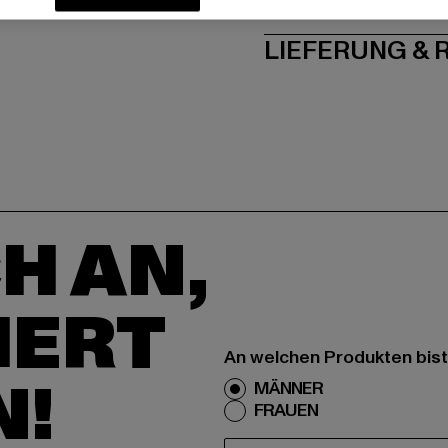
PFLEGEHINWE
LIEFERUNG &
H AN,
IERT
An welchen Produkten bist
N!
MÄNNER
FRAUEN