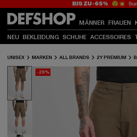
BIS ZU -65%
😲💥 Sum
MÄNNER
FRAUEN
NEU
BEKLEIDUNG
SCHUHE
ACCESSOIRES
UNISEX
MARKEN
ALL BRANDS
2Y PREMIUM
B
-28%