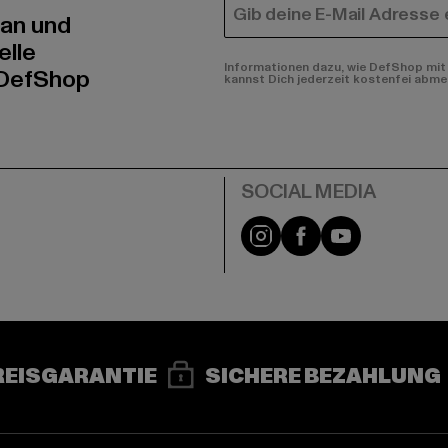
E-MAIL
 an und
elle
Informationen dazu, wie DefShop mit 
 DefShop
kannst Dich jederzeit kostenfei abme
e
Instagram
Facebook
YouTube
REISGARANTIE
SICHERE BEZAHLUNG