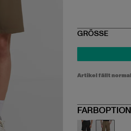
SIZE
GRÖSSE
Artikel fällt norma
FARBOPTIO