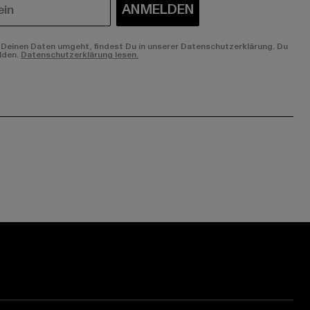
ANMELDEN
Deinen Daten umgeht, findest Du in unserer Datenschutzerklärung. Du
lden.
Datenschutzerklärung lesen.