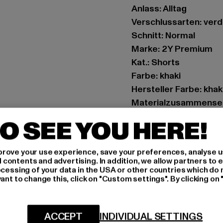
Anlass: Alltag
Verschlussarten: ver
Schnitt: Normal
Marke: 2Y Premium
Kat.: Shorts
Farbe: khaki
Hersteller Farbe: khak
Materialzusammenset
Elasthan
O SEE YOU HERE!
Art.Nr: P1044BSWS-0
rove your use experience, save your preferences, analyse u
Hersteller: 2Y Premi
ontents and advertising. In addition, we allow partners to e
Hollefeldstraße 16 | 
ocessing of your data in the USA or other countries which do 
ant to change this, click on "Custom settings". By clicking on 
GRÖSSE 
ACCEPT
INDIVIDUAL SETTINGS