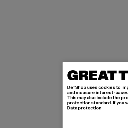
GREAT T
DefShop uses cookies to imp
and measure interest-based c
This may also include the pr
protection standard. If you w
Data protection