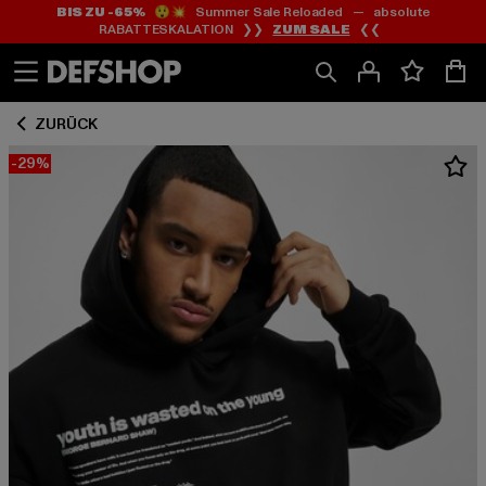
BIS ZU -65%
😲💥 Summer Sale Reloaded — absolute
Zum
Zum
RABATTESKALATION ❯❯
ZUM SALE
❮❮
Inhalt
Fußzeile
springen
springen
ZURÜCK
-29%