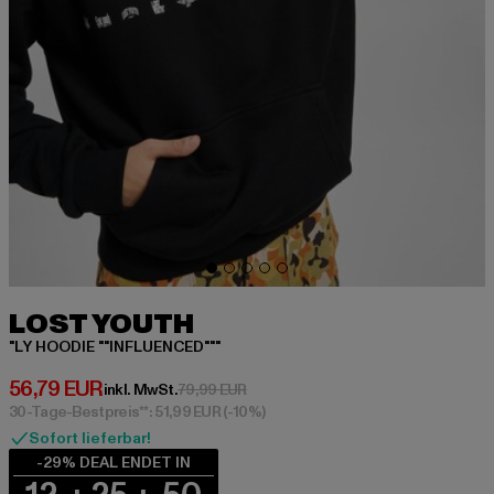
LOST YOUTH
"LY HOODIE ""INFLUENCED"""
Derzeitiger Preis: 56,79 EUR
56,79 EUR
Aktionspreis: 79,99 EUR
inkl. MwSt.
79,99 EUR
30-Tage-Bestpreis**: 51,99 EUR
(-10%)
Sofort lieferbar!
-29% DEAL ENDET IN