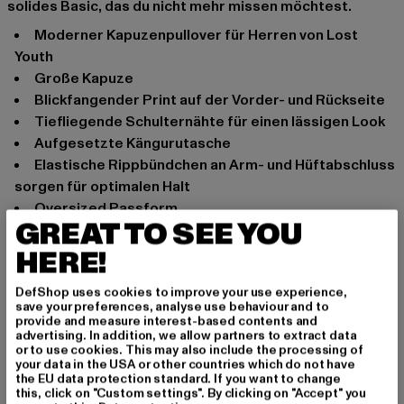
solides Basic, das du nicht mehr missen möchtest.
Moderner Kapuzenpullover für Herren von Lost
Youth
Große Kapuze
Blickfangender Print auf der Vorder- und Rückseite
Tiefliegende Schulternähte für einen lässigen Look
Aufgesetzte Kängurutasche
Elastische Rippbündchen an Arm- und Hüftabschluss
sorgen für optimalen Halt
Oversized Passform
GREAT TO SEE YOU
Anlass: Alltag
HERE!
Ausschnitt: Kapuze
Ärmelart: Langarm
DefShop uses cookies to improve your use experience,
Marke: Lost Youth
save your preferences, analyse use behaviour and to
provide and measure interest-based contents and
Kat.: Hoodies
advertising. In addition, we allow partners to extract data
Farbe: schwarz
or to use cookies. This may also include the processing of
your data in the USA or other countries which do not have
Hersteller Farbe: black
the EU data protection standard. If you want to change
Materialzusammensetzung: 100% Baumwolle
this, click on "Custom settings". By clicking on "Accept" you