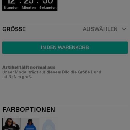
12
25
50
Stunden
Minuten
Sekunden
SIZE
GRÖSSE
AUSWÄHLEN
IN DEN WARENKORB
Artikel fällt normal aus
Unser Model trägt auf diesem Bild die Größe L und
ist NaN m groß.
FARBOPTIONEN