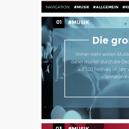
NAVIGATION:
#MUSIK
#ALLGEMEIN
#K
01
#MUSIK
Die gro
Immer mehr wollen Musik li
daher munter durch die Deck
auf 500 Festivals im Jahr
international
03