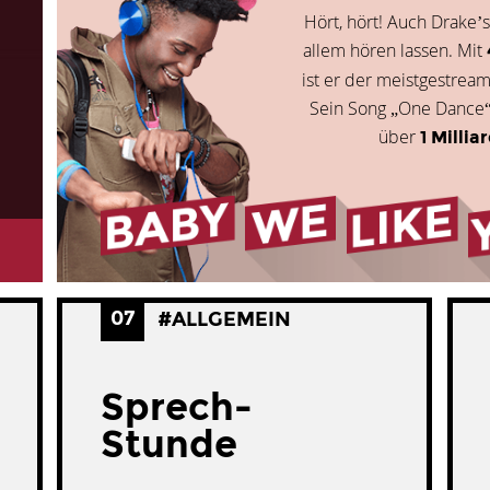
Hört, hört! Auch Drake’
allem hören lassen. Mit
ist er der meistgestream
Sein Song „One Dance“ 
über
1 Millia
07
#ALLGEMEIN
Sprech-
Stunde