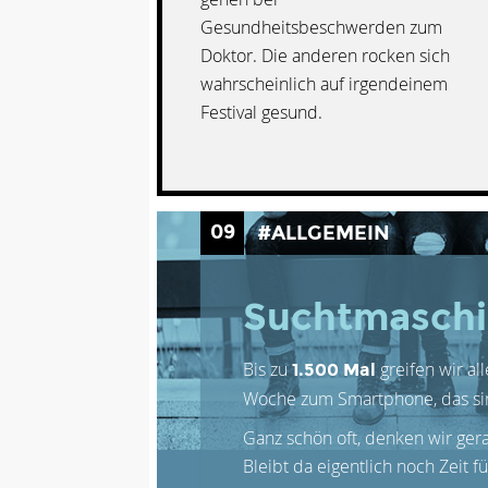
Gesundheitsbeschwerden zum
Doktor. Die anderen rocken sich
wahrscheinlich auf irgendeinem
Festival gesund.
09
#ALLGEMEIN
Suchtmasch
Bis zu
greifen wir al
1.500 Mal
Woche zum Smartphone, das si
Ganz schön oft, denken wir ger
Bleibt da eigentlich noch Zeit f