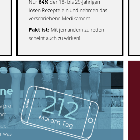
Nur
der 18- bis 29-Jährigen
64%
lösen Rezepte ein und nehmen das
verschriebene Medikament.
Mit jemandem zu reden
Fakt ist:
scheint auch zu wirken!
ine
214
le pro
nd:
Mal am Tag.
ade.
ür was