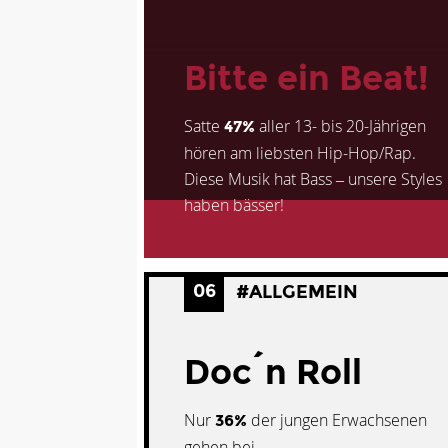
Bitte ein Beat!
Satte
aller 13- bis 20-Jährigen
47%
hören am liebsten Hip-Hop/Rap.
Diese Musik hat Bass – unsere Styles
haben bässer!
06
#ALLGEMEIN
Doc´n Roll
Nur
der jungen Erwachsenen
36%
gehen bei