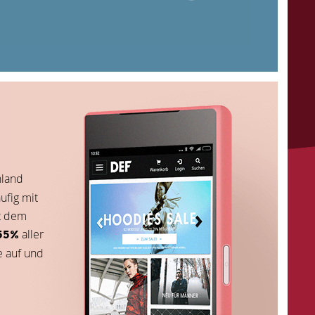
hland
ufig mit
t dem
aller
55%
e auf und