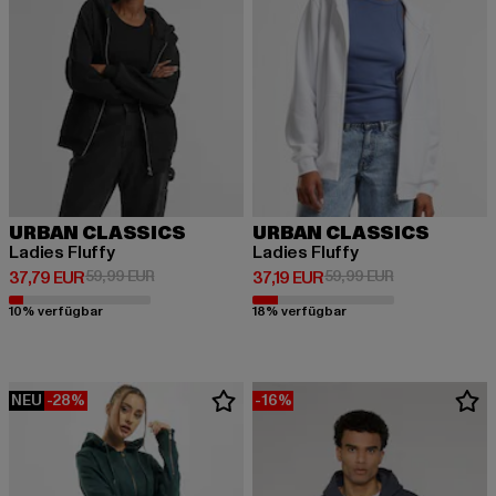
URBAN CLASSICS
URBAN CLASSICS
Ladies Fluffy
Ladies Fluffy
Derzeitiger Preis: 37,79 EUR
Aktionspreis: 59,99 EUR
Derzeitiger Preis: 37,19 EUR
Aktionspreis: 
37,79 EUR
59,99 EUR
37,19 EUR
59,99 EUR
10% verfügbar
18% verfügbar
NEU
-28%
-16%