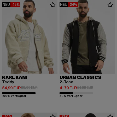
NEU
-45%
NEU
-24%
KARL KANI
URBAN CLASSICS
Teddy
2-Tone
Derzeitiger Preis: 54,99 EUR
Aktionspreis: 99,99 EUR
Derzeitiger Preis: 41,79 EUR
Aktionspreis: 
54,99 EUR
99,99 EUR
41,79 EUR
54,99 EUR
100% verfügbar
40% verfügbar
-20%
-17%