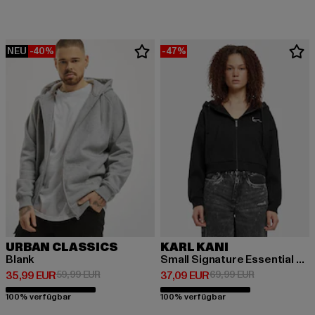
NEU
-40%
-47%
URBAN CLASSICS
KARL KANI
Blank
Small Signature Essential Crop
Derzeitiger Preis: 35,99 EUR
Aktionspreis: 59,99 EUR
Derzeitiger Preis: 37,09 EUR
Aktionspreis:
35,99 EUR
59,99 EUR
37,09 EUR
69,99 EUR
100% verfügbar
100% verfügbar