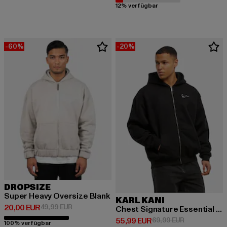
12% verfügbar
-60%
-20%
DROPSIZE
Super Heavy Oversize Blank
KARL KANI
Derzeitiger Preis: 20,00 EUR
Aktionspreis: 49,99 EUR
20,00 EUR
49,99 EUR
Chest Signature Essential OS
Derzeitiger Preis: 55,99 EUR
Aktionspreis:
55,99 EUR
69,99 EUR
100% verfügbar