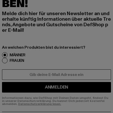
BEN!
Melde dich hier für unseren Newsletter an und
erhalte künftig Informationen über aktuelle Tre
nds, Angebote und Gutscheine von DefShop p
er E-Mail!
An welchen Produkten bist du interessiert?
MÄNNER
FRAUEN
E-MAIL
ANMELDEN
Informationen dazu, wie DefShop mit Deinen Daten umgeht, findest Du
in unserer Datenschutzerklärung. Du kannst Dich jederzeit kostenfei
abmelden.
Datenschutzerklärung lesen.