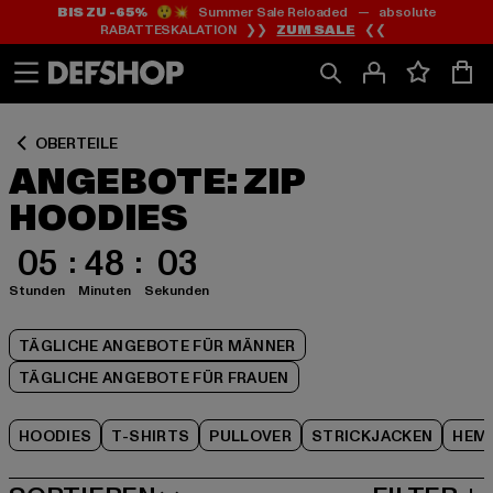
BIS ZU -65%
😲💥 Summer Sale Reloaded — absolute
Zum
Zum
Zum
RABATTESKALATION ❯❯
ZUM SALE
❮❮
Inhalt
Fußzeile
Produktraster
springen
springen
springen
OBERTEILE
ANGEBOTE: ZIP
HOODIES
05
48
02
Stunden
Minuten
Sekunden
TÄGLICHE ANGEBOTE FÜR MÄNNER
TÄGLICHE ANGEBOTE FÜR FRAUEN
HOODIES
T-SHIRTS
PULLOVER
STRICKJACKEN
HEM