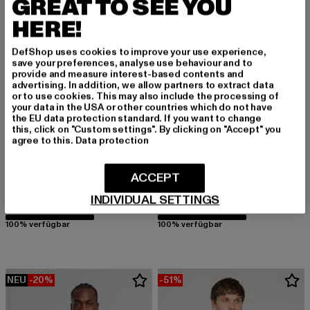
GREAT TO SEE YOU
HERE!
DefShop uses cookies to improve your use experience,
save your preferences, analyse use behaviour and to
provide and measure interest-based contents and
advertising. In addition, we allow partners to extract data
or to use cookies. This may also include the processing of
your data in the USA or other countries which do not have
the EU data protection standard. If you want to change
this, click on "Custom settings". By clicking on "Accept" you
agree to this.
Data protection
URBAN CLASSICS
URBAN CLASSICS
ACCEPT
Ladies Oversized
Blank
INDIVIDUAL SETTINGS
Derzeitiger Preis: 41,99 EUR
Aktionspreis: 49,99 EUR
Derzeitiger Preis: 30,00 EUR
Aktionspreis:
41,99 EUR
49,99 EUR
30,00 EUR
59,99 EUR
100% verfügbar
100% verfügbar
NEU
-20%
-51%