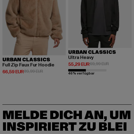
URBAN CLASSICS
Ultra Heavy
URBAN CLASSICS
Derzeitiger Preis: 55,29 EUR
Aktionspreis:
55,29 EUR
69,99 EUR
Full Zip Faux Fur Hoodie
Derzeitiger Preis: 66,59 EUR
Aktionspreis: 89,99 EUR
66,59 EUR
89,99 EUR
46% verfügbar
MELDE DICH AN, UM
INSPIRIERT ZU BLEI