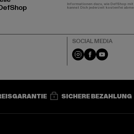
Informationen dazu, wie DefShop mit 
 DefShop
kannst Dich jederzeit kostenfei abme
e
Instagram
Facebook
YouTube
REISGARANTIE
SICHERE BEZAHLUNG