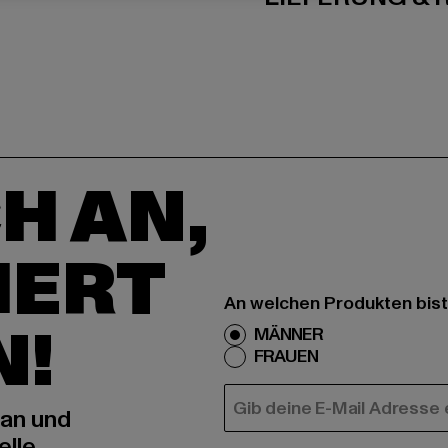
H AN,
IERT
An welchen Produkten bist
N!
MÄNNER
FRAUEN
E-MAIL
 an und
elle