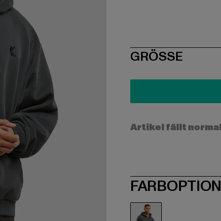
SIZE
GRÖSSE
Artikel fällt norma
FARBOPTIO