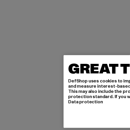
GREAT T
DefShop uses cookies to imp
and measure interest-based c
This may also include the pr
protection standard. If you w
Data protection