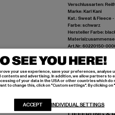
Verschlussarten: Rei
Marke: Karl Kani
Kat.: Sweat & Fleece 
Farbe: schwarz
Hersteller Farbe: blac
Materialzusammenset
Art.Nr: 60220150-000
O SEE YOU HERE!
Hersteller: Urban Sty
agentur@urbanstyle
rove your use experience, save your preferences, analyse u
Schanzenstraße 41 | 5
ontents and advertising. In addition, we allow partners to e
ocessing of your data in the USA or other countries which do 
ant to change this, click on "Custom settings". By clicking on 
GRÖSSE 
PFLEGEHINWE
ACCEPT
INDIVIDUAL SETTINGS
LIEFERUNG &