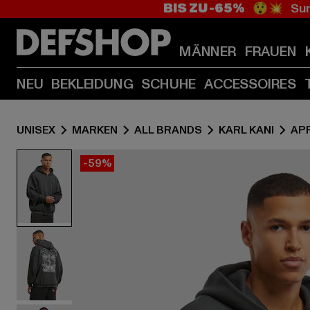
BIS ZU -65%
😲💥 Sum
MÄNNER
FRAUEN
NEU
BEKLEIDUNG
SCHUHE
ACCESSOIRES
UNISEX
MARKEN
ALL BRANDS
KARL KANI
AP
-59%