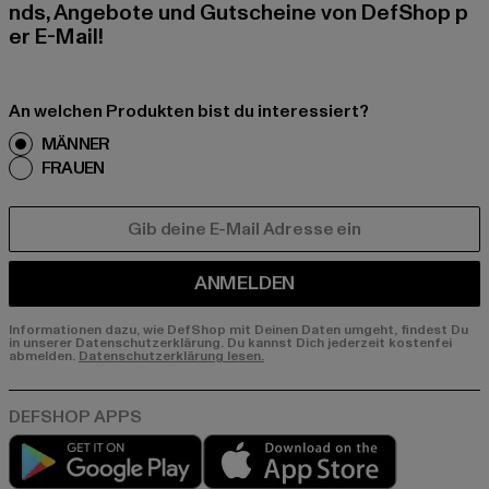
nds, Angebote und Gutscheine von DefShop p
er E-Mail!
An welchen Produkten bist du interessiert?
MÄNNER
FRAUEN
E-MAIL
ANMELDEN
Informationen dazu, wie DefShop mit Deinen Daten umgeht, findest Du
in unserer Datenschutzerklärung. Du kannst Dich jederzeit kostenfei
abmelden.
Datenschutzerklärung lesen.
Play market
App store