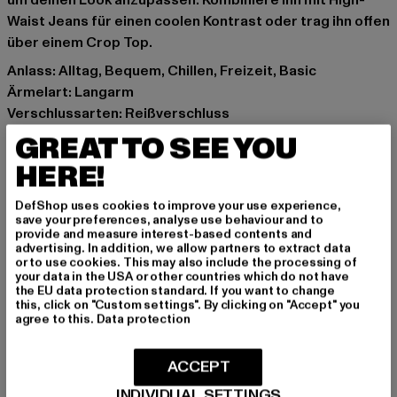
um deinen Look anzupassen. Kombiniere ihn mit High-
Waist Jeans für einen coolen Kontrast oder trag ihn offen
über einem Crop Top.
Anlass: Alltag, Bequem, Chillen, Freizeit, Basic
Ärmelart: Langarm
Verschlussarten: Reißverschluss
Schnitt: Kastige Passform
GREAT TO SEE YOU
Marke: Urban Classics
HERE!
Kat.: Zip Hoodies
Farbe: braun
DefShop uses cookies to improve your use experience,
Hersteller Farbe: summerolive
save your preferences, analyse use behaviour and to
provide and measure interest-based contents and
Materialzusammensetzung: 65% Baumwolle, 35%
advertising. In addition, we allow partners to extract data
Polyester
or to use cookies. This may also include the processing of
your data in the USA or other countries which do not have
Art.Nr: TB6131-02438
the EU data protection standard. If you want to change
this, click on "Custom settings". By clicking on "Accept" you
agree to this.
Data protection
Hersteller: TB International GmbH |
info@tbint.de
Dr.-Robert-Murjahn-Straße 7 | 64372 Ober-Ramstadt |
ACCEPT
DE
INDIVIDUAL SETTINGS