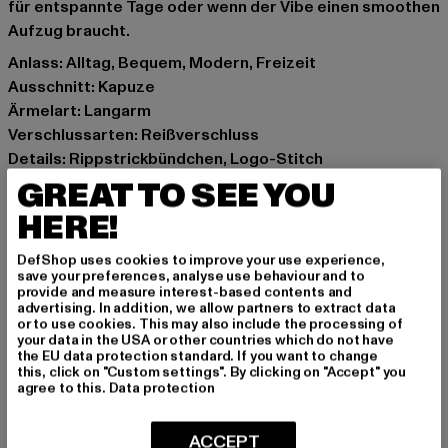
für entspannte Tage oder wenn der Vibe einen smoothen
Aufzug braucht.
Anlass: Alltag, Bequem, Modern, Freizeit
Ausschnitt: Kapuze
Ärmelart: Langarm
Verschlussarten: Reißverschluss
Details: Rippstrickbündchen, Logo-Stitch
Schnitt: Figurbetont
GREAT TO SEE YOU
Marke: Fubu
HERE!
Kat.: Sweat & Fleece - Hoodies Zipthrough
Farbe: beige
DefShop uses cookies to improve your use experience,
save your preferences, analyse use behaviour and to
Hersteller Farbe: offwhite
provide and measure interest-based contents and
Materialzusammensetzung: 93% Polyester, 7% Elasthan
advertising. In addition, we allow partners to extract data
or to use cookies. This may also include the processing of
Art.Nr: 6122316-00555
your data in the USA or other countries which do not have
the EU data protection standard. If you want to change
this, click on "Custom settings". By clicking on "Accept" you
Hersteller: Urban Styles Agency GmbH & Co. KG |
agree to this.
Data protection
agentur@urbanstylesagency.com
Schanzenstraße 41 | 51063 Köln | DE
ACCEPT