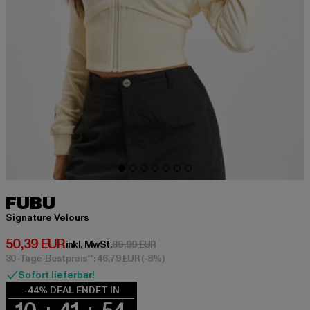
FUBU
Signature Velours
Derzeitiger Preis: 50,39 EUR
50,39 EUR
Aktionspreis: 89,99 EUR
inkl. MwSt.
89,99 EUR
30-Tage-Bestpreis**: 46,79 EUR
(-8%)
Sofort lieferbar!
-44% DEAL ENDET IN