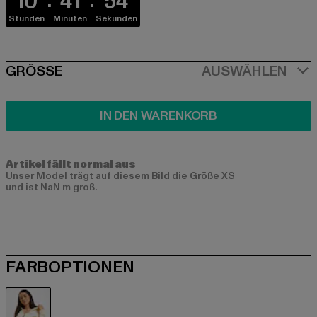
10
41
54
Stunden
Minuten
Sekunden
SIZE
GRÖSSE
AUSWÄHLEN
IN DEN WARENKORB
Artikel fällt normal aus
Unser Model trägt auf diesem Bild die Größe XS
und ist NaN m groß.
FARBOPTIONEN