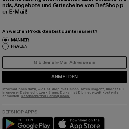
nds, Angebote und Gutscheine von DefShop p
er E-Mail!
An welchen Produkten bist du interessiert?
MÄNNER
FRAUEN
E-MAIL
ANMELDEN
Informationen dazu, wie DefShop mit Deinen Daten umgeht, findest Du
in unserer Datenschutzerklärung. Du kannst Dich jederzeit kostenfei
abmelden.
Datenschutzerklärung lesen.
Play market
App store