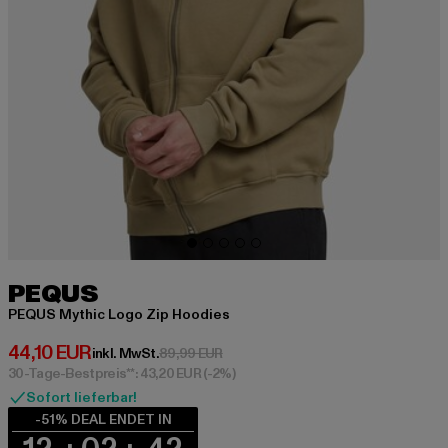
PEQUS
PEQUS Mythic Logo Zip Hoodies
Derzeitiger Preis: 44,10 EUR
44,10 EUR
Aktionspreis: 89,99 EUR
inkl. MwSt.
89,99 EUR
30-Tage-Bestpreis**: 43,20 EUR
(-2%)
Sofort lieferbar!
-51% DEAL ENDET IN