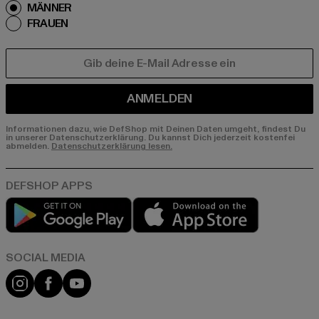
MÄNNER
FRAUEN
E-MAIL
ANMELDEN
Informationen dazu, wie DefShop mit Deinen Daten umgeht, findest Du
in unserer Datenschutzerklärung. Du kannst Dich jederzeit kostenfei
abmelden.
Datenschutzerklärung lesen.
Play market
App store
Instagram
Facebook
YouTube