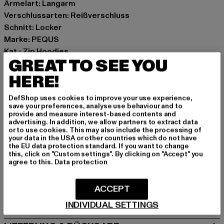
Ärmelart: Langarm
Verschlussarten: Reißverschluss
Schnitt: Locker
Marke: PEQUS
Kat.: Zip Hoodies
GREAT TO SEE YOU
Farbe: beige
Hersteller Farbe: olive green
HERE!
Materialzusammensetzung: 100% Baumwolle
DefShop uses cookies to improve your use experience,
Art.Nr: 60220006-04845
save your preferences, analyse use behaviour and to
provide and measure interest-based contents and
advertising. In addition, we allow partners to extract data
Hersteller: Urban Styles Agency GmbH & Co. KG |
or to use cookies. This may also include the processing of
agentur@urbanstylesagency.com
your data in the USA or other countries which do not have
the EU data protection standard. If you want to change
Schanzenstraße 41 | 51063 Köln | DE
this, click on "Custom settings". By clicking on "Accept" you
agree to this.
Data protection
GRÖSSE & PASSFORM
ACCEPT
PFLEGEHINWEISE
INDIVIDUAL SETTINGS