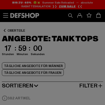
BIS ZU -65%
😲💥 Summer Sale Reloaded — absolute
Zum
Zum
Zum
RABATTESKALATION ❯❯
ZUM SALE
❮❮
Inhalt
Fußzeile
Produktraster
springen
springen
springen
OBERTEILE
ANGEBOTE: TANK TOPS
17
58
59
Stunden
Minuten
Sekunden
TÄGLICHE ANGEBOTE FÜR MÄNNER
TÄGLICHE ANGEBOTE FÜR FRAUEN
SORTIEREN
FILTER
BELIEBTESTE
382 ARTIKEL