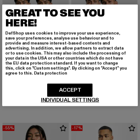
GREAT TO SEE YOU
HERE!
DefShop uses cookies to improve your use experience,
save your preferences, analyse use behaviour and to
provide and measure interest-based contents and
advertising. In addition, we allow partners to extract data
or to use cookies. This may also include the processing of
your data in the USA or other countries which do not have
the EU data protection standard. If you want to change
this, click on "Custom settings". By clicking on "Accept" you
agree to this.
Data protection
ACCEPT
URBAN CLASSICS
URBAN CLASSICS
Ribbed 2-Pack
Jersey Loose 2-Pack
INDIVIDUAL SETTINGS
Derzeitiger Preis: 20,99 EUR
Aktionspreis: 27,99 EUR
Derzeitiger Preis: 19,87 EUR
Aktionspreis: 
20,99 EUR
27,99 EUR
19,87 EUR
27,99 EUR
-55%
-17%