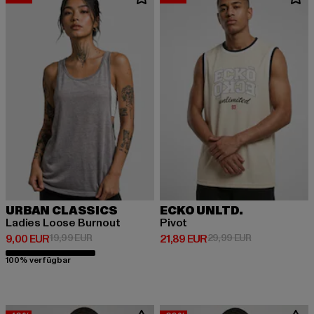
URBAN CLASSICS
ECKO UNLTD.
Ladies Loose Burnout
Pivot
Derzeitiger Preis: 9,00 EUR
Aktionspreis: 19,99 EUR
Derzeitiger Preis: 21,89 EUR
Aktionspreis: 
9,00 EUR
19,99 EUR
21,89 EUR
29,99 EUR
100% verfügbar