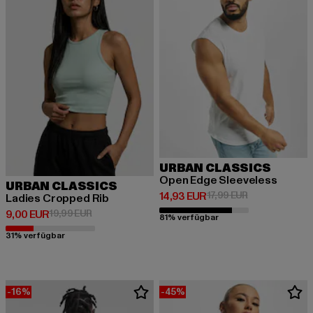
URBAN CLASSICS
Open Edge Sleeveless
URBAN CLASSICS
Derzeitiger Preis: 14,93 EUR
Aktionspreis: 1
14,93 EUR
17,99 EUR
Ladies Cropped Rib
Derzeitiger Preis: 9,00 EUR
Aktionspreis: 19,99 EUR
9,00 EUR
19,99 EUR
81% verfügbar
31% verfügbar
-16%
-45%