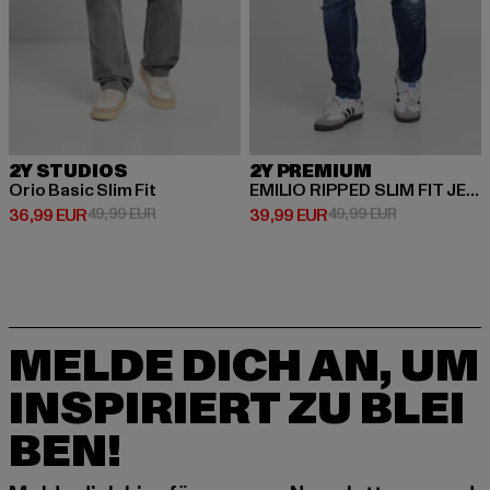
2Y STUDIOS
2Y PREMIUM
Orio Basic Slim Fit
EMILIO RIPPED SLIM FIT JEANS
Derzeitiger Preis: 36,99 EUR
Aktionspreis: 49,99 EUR
Derzeitiger Preis: 39,99 EUR
Aktionspreis:
36,99 EUR
49,99 EUR
39,99 EUR
49,99 EUR
MELDE DICH AN, UM
INSPIRIERT ZU BLEI
BEN!