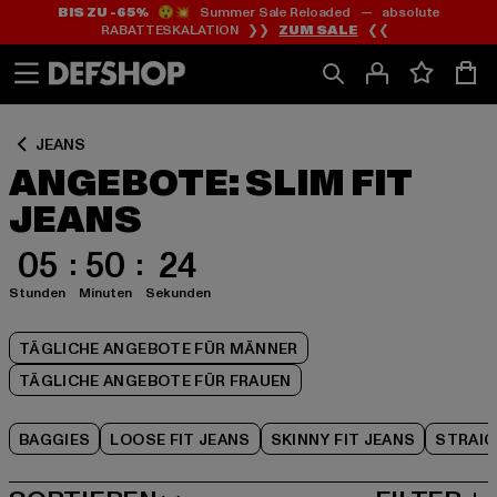
BIS ZU -65%
😲💥 Summer Sale Reloaded — absolute
Zum
Zum
Zum
RABATTESKALATION ❯❯
ZUM SALE
❮❮
Inhalt
Fußzeile
Produktraster
springen
springen
springen
JEANS
ANGEBOTE: SLIM FIT
JEANS
05
50
23
Stunden
Minuten
Sekunden
TÄGLICHE ANGEBOTE FÜR MÄNNER
TÄGLICHE ANGEBOTE FÜR FRAUEN
BAGGIES
LOOSE FIT JEANS
SKINNY FIT JEANS
STRAIG