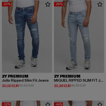
-50%
-28%
2Y PREMIUM
2Y PREMIUM
Julio Ripped Slim Fit Jeans
MIGUEL RIPPED SLIM FIT JEANS
Derzeitiger Preis: 30,00 EUR
Aktionspreis: 59,99 EUR
Derzeitiger Preis: 35,99 EUR
Aktionspreis:
30,00 EUR
59,99 EUR
35,99 EUR
49,99 EUR
-32%
-44%