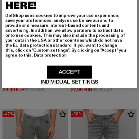
HERE!
DefShop uses cookies to improve your use experience,
save your preferences, analyse use behaviour and to
provide and measure interest-based contents and
advertising. In addition, we allow partners to extract data
or to use cookies. This may also include the processing of
your data in the USA or other countries which do not have
the EU data protection standard. If you want to change
this, click on "Custom settings". By clicking on "Accept" you
agree to this.
Data protection
ACCEPT
2Y PREMIUM
2Y PREMIUM
INDIVIDUAL SETTINGS
MIGUEL RIPPED SLIM FIT JEANS
B8639
Derzeitiger Preis: 29,99 EUR
Aktionspreis: 49,99 EUR
Derzeitiger Preis: 27,99 EUR
Aktionspreis:
29,99 EUR
49,99 EUR
27,99 EUR
39,99 EUR
-47%
-58%