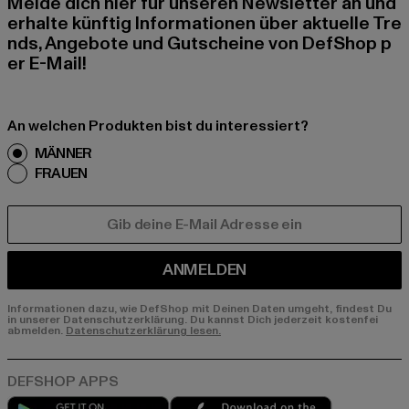
Melde dich hier für unseren Newsletter an und
erhalte künftig Informationen über aktuelle Tre
nds, Angebote und Gutscheine von DefShop p
er E-Mail!
An welchen Produkten bist du interessiert?
MÄNNER
FRAUEN
E-MAIL
ANMELDEN
Informationen dazu, wie DefShop mit Deinen Daten umgeht, findest Du
in unserer Datenschutzerklärung. Du kannst Dich jederzeit kostenfei
abmelden.
Datenschutzerklärung lesen.
Play market
App store