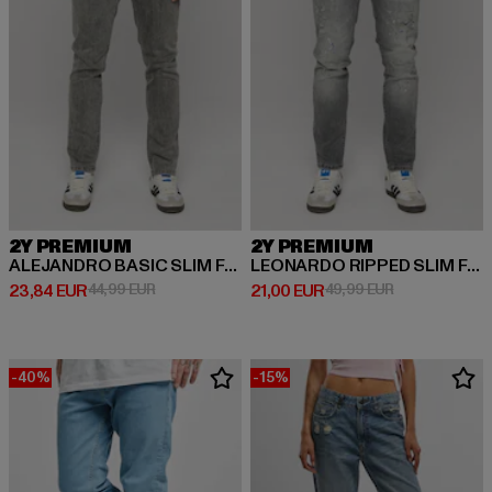
2Y PREMIUM
2Y PREMIUM
ALEJANDRO BASIC SLIM FIT JEANS
LEONARDO RIPPED SLIM FIT JEANS
Derzeitiger Preis: 23,84 EUR
Aktionspreis: 44,99 EUR
Derzeitiger Preis: 21,00 EUR
Aktionspreis: 
23,84 EUR
44,99 EUR
21,00 EUR
49,99 EUR
-40%
-15%