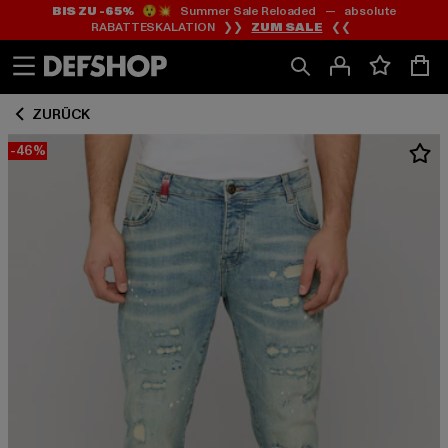
BIS ZU -65%
😲💥 Summer Sale Reloaded — absolute
Zum
Zum
RABATTESKALATION ❯❯
ZUM SALE
❮❮
Inhalt
Fußzeile
springen
springen
ZURÜCK
-46%