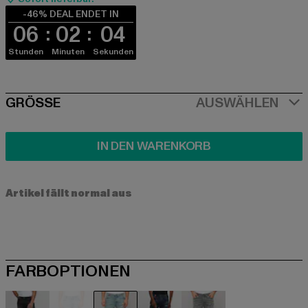
-46% DEAL ENDET IN
06
02
04
Stunden
Minuten
Sekunden
SIZE
GRÖSSE
AUSWÄHLEN
IN DEN WARENKORB
Artikel fällt normal aus
FARBOPTIONEN