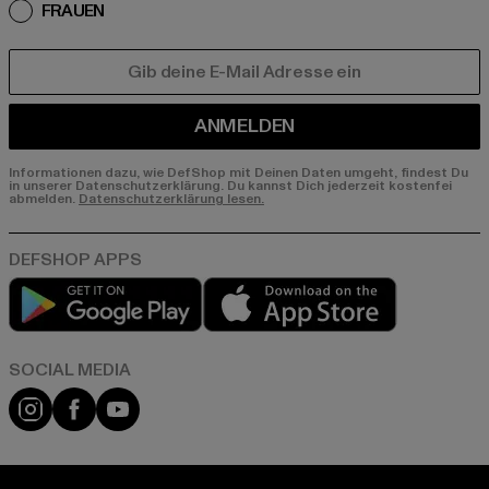
FRAUEN
E-MAIL
ANMELDEN
Informationen dazu, wie DefShop mit Deinen Daten umgeht, findest Du
in unserer Datenschutzerklärung. Du kannst Dich jederzeit kostenfei
abmelden.
Datenschutzerklärung lesen.
Play market
App store
Instagram
Facebook
YouTube