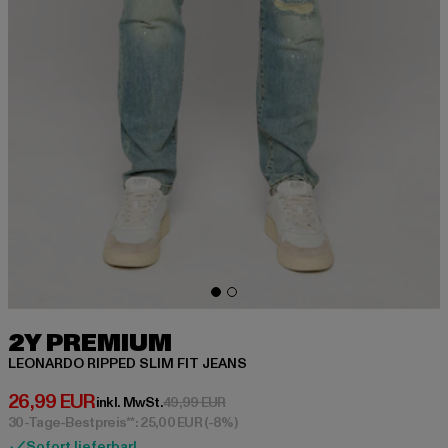
2Y PREMIUM
LEONARDO RIPPED SLIM FIT JEANS
Derzeitiger Preis: 26,99 EUR
26,99 EUR
Aktionspreis: 49,99 EUR
inkl. MwSt.
49,99 EUR
30-Tage-Bestpreis**: 25,00 EUR
(-8%)
Sofort lieferbar!