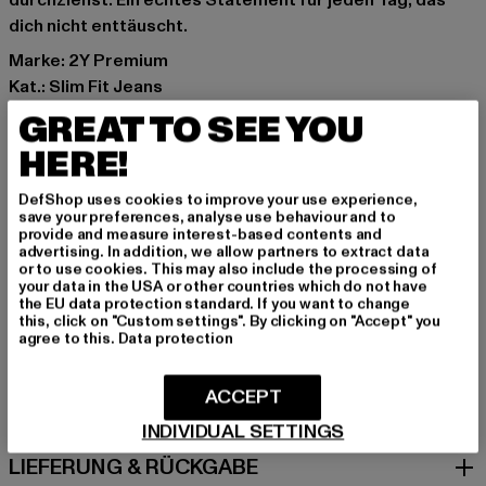
durchziehst. Ein echtes Statement für jeden Tag, das
dich nicht enttäuscht.
Marke: 2Y Premium
Kat.: Slim Fit Jeans
Farbe: blau
GREAT TO SEE YOU
Hersteller Farbe: sand blue
HERE!
Materialzusammensetzung: 98% Baumwolle, 2%
Elasthan
DefShop uses cookies to improve your use experience,
Art.Nr: 2Y-NP018-14664
save your preferences, analyse use behaviour and to
provide and measure interest-based contents and
advertising. In addition, we allow partners to extract data
Hersteller: 2Y Premium GmbH |
info@2y-studios.com
or to use cookies. This may also include the processing of
your data in the USA or other countries which do not have
Hollefeldstraße 16 | 48282 Emsdetten | DE
the EU data protection standard. If you want to change
this, click on "Custom settings". By clicking on "Accept" you
agree to this.
Data protection
GRÖSSE & PASSFORM
ACCEPT
PFLEGEHINWEISE
INDIVIDUAL SETTINGS
LIEFERUNG & RÜCKGABE