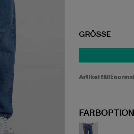
SIZE
GRÖSSE
Artikel fällt norma
FARBOPTIO