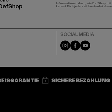
Informationen dazu, wie DefShop mit 
 DefShop
kannst Dich jederzeit kostenfei abme
e
Instagram
Facebook
YouTube
REISGARANTIE
SICHERE BEZAHLUNG