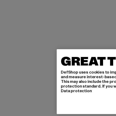
GREAT T
DefShop uses cookies to imp
and measure interest-based c
This may also include the pr
protection standard. If you w
Data protection