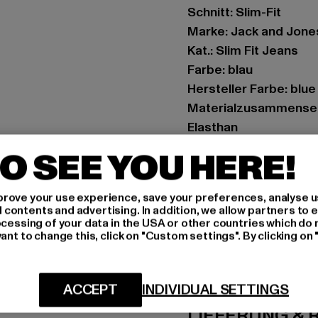
Schnitt: Slim-Fit
Marke: Jack and Jone
Kat.: Slim Fit Jeans
Farbe: blau
Hersteller Farbe: blu
Materialzusammenset
Elasthan
Art.Nr: 12261690-006
O SEE YOU HERE!
Hersteller: Bestselle
rove your use experience, save your preferences, analyse u
Schöneberger Straße 1
ontents and advertising. In addition, we allow partners to e
ocessing of your data in the USA or other countries which do 
ant to change this, click on "Custom settings". By clicking on 
GRÖSSE 
PFLEGEHINWE
ACCEPT
INDIVIDUAL SETTINGS
LIEFERUNG &