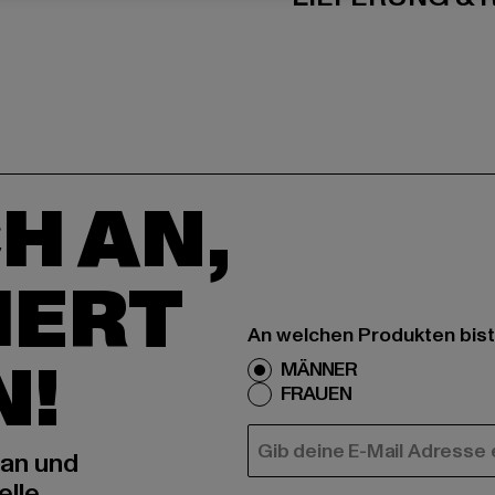
H AN,
IERT
An welchen Produkten bist
N!
MÄNNER
FRAUEN
E-MAIL
 an und
elle