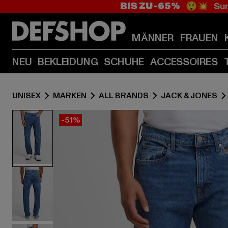
BIS ZU -65%
😲💥 Sum
MÄNNER
FRAUEN
NEU
BEKLEIDUNG
SCHUHE
ACCESSOIRES
UNISEX
MARKEN
ALL BRANDS
JACK & JONES
-51%