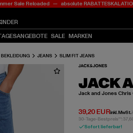
mer Sale Reloaded — absolute RABATTESKALAT
Zum
Zum
Inhalt
Fußzeile
springen
springen
KINDER
(Enter
(Enter
drücken)
drücken)
TAGESANGEBOTE
SALE
MARKEN
BEKLEIDUNG
JEANS
SLIM FIT JEANS
JACK 
Jack and Jones Chris 
Derzeitiger Preis:
39,20 EUR
inkl. MwSt.
30-Tage-Bestpreis**: 37,
Sofort lieferbar!