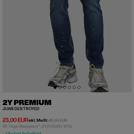
2Y PREMIUM
JUAN DESTROYED
Derzeitiger Preis: 23,00 EUR
23,00 EUR
Aktionspreis: 49,99 EUR
inkl. MwSt.
49,99 EUR
30-Tage-Bestpreis**: 21,00 EUR
(-10%)
Sofort lieferbar!