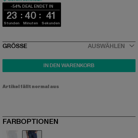
-54% DEAL ENDET IN
23
40
40
Stunden
Minuten
Sekunden
SIZE
GRÖSSE
AUSWÄHLEN
IN DEN WARENKORB
Artikel fällt normal aus
FARBOPTIONEN