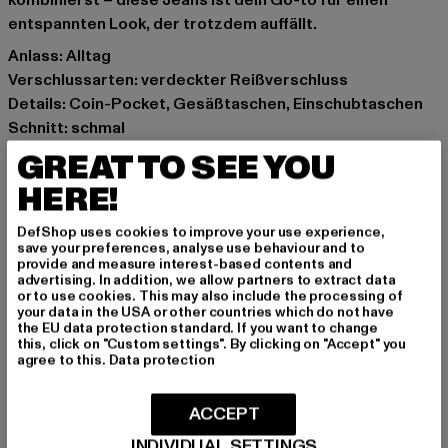
kombinierst – diese Jeans ist dein Go-to für einen
entspannten Look, der trotzdem auffällt.
Anlass: Alltag
Verschlussarten: verdeckter Reißverschluss
Details: Coin-Pocket, Gesäßtaschen, Einschubtaschen
Schnitt: schmal
Marke: 2Y Premium
GREAT TO SEE YOU
Kat.: Slim Fit Jeans
HERE!
Farbe: blau
Hersteller Farbe: mid blue
DefShop uses cookies to improve your use experience,
Materialzusammensetzung: 98% Baumwolle, 2%
save your preferences, analyse use behaviour and to
provide and measure interest-based contents and
Elasthan
advertising. In addition, we allow partners to extract data
Art.Nr: 2Y-B8893-01868
or to use cookies. This may also include the processing of
your data in the USA or other countries which do not have
the EU data protection standard. If you want to change
Hersteller: 2Y Premium GmbH |
info@2y-studios.com
this, click on "Custom settings". By clicking on "Accept" you
agree to this.
Data protection
Hollefeldstraße 16 | 48282 Emsdetten | DE
ACCEPT
GRÖSSE & PASSFORM
INDIVIDUAL SETTINGS