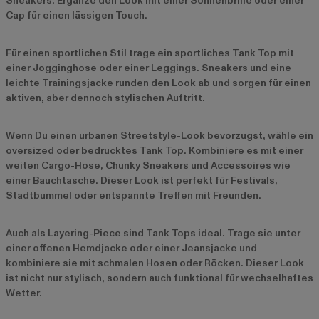
Sneakers. Ergänze den Look mit einer Sonnenbrille oder einer
Cap für einen lässigen Touch.
Für einen sportlichen Stil trage ein sportliches Tank Top mit
einer Jogginghose oder einer Leggings. Sneakers und eine
leichte Trainingsjacke runden den Look ab und sorgen für einen
aktiven, aber dennoch stylischen Auftritt.
Wenn Du einen urbanen Streetstyle-Look bevorzugst, wähle ein
oversized oder bedrucktes Tank Top. Kombiniere es mit einer
weiten Cargo-Hose, Chunky Sneakers und Accessoires wie
einer Bauchtasche. Dieser Look ist perfekt für Festivals,
Stadtbummel oder entspannte Treffen mit Freunden.
Auch als Layering-Piece sind Tank Tops ideal. Trage sie unter
einer offenen Hemdjacke oder einer Jeansjacke und
kombiniere sie mit schmalen Hosen oder Röcken. Dieser Look
ist nicht nur stylisch, sondern auch funktional für wechselhaftes
Wetter.