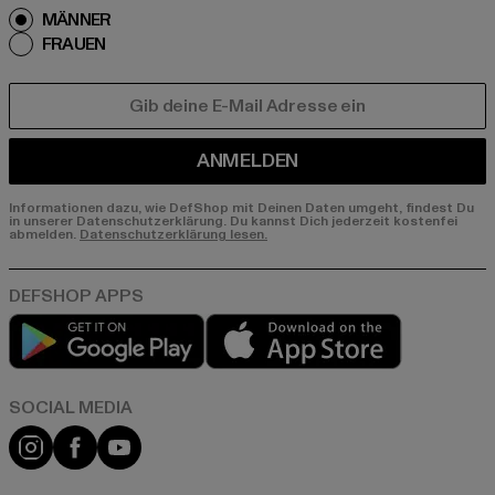
MÄNNER
FRAUEN
E-MAIL
ANMELDEN
Informationen dazu, wie DefShop mit Deinen Daten umgeht, findest Du
in unserer Datenschutzerklärung. Du kannst Dich jederzeit kostenfei
abmelden.
Datenschutzerklärung lesen.
Play market
App store
Instagram
Facebook
YouTube