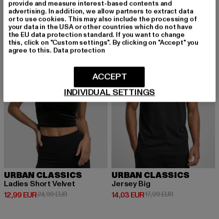
provide and measure interest-based contents and
advertising. In addition, we allow partners to extract data
or to use cookies. This may also include the processing of
-48%
-22%
your data in the USA or other countries which do not have
the EU data protection standard. If you want to change
this, click on "Custom settings". By clicking on "Accept" you
agree to this.
Data protection
ACCEPT
INDIVIDUAL SETTINGS
URBAN CLASSICS
URBAN CLASSICS
Ladies Short Velvet
Jersey Big
Derzeitiger Preis: 12,99 EUR
Aktionspreis: 24,99 EUR
Derzeitiger Preis: 14,03 EUR
Aktionspreis: 1
12,99 EUR
24,99 EUR
14,03 EUR
17,99 EUR