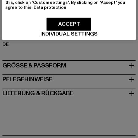
Materialzusammensetzung: 97% Baumwolle, 3%
this, click on "Custom settings". By clicking on "Accept" you
Elasthan
agree to this.
Data protection
Art.Nr: TB1498-03680
ACCEPT
Hersteller: TB International GmbH |
info@tbint.de
INDIVIDUAL SETTINGS
Dr.-Robert-Murjahn-Straße 7 | 64372 Ober-Ramstadt |
DE
GRÖSSE & PASSFORM
PFLEGEHINWEISE
LIEFERUNG & RÜCKGABE