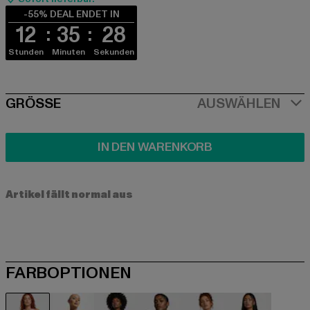
-55% DEAL ENDET IN
12
35
28
Stunden
Minuten
Sekunden
SIZE
GRÖSSE
AUSWÄHLEN
IN DEN WARENKORB
Artikel fällt normal aus
FARBOPTIONEN