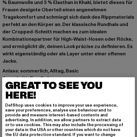
% Baumwolle und 3 % Elasthan in Khaki, bietet dieses für
Frauen designte Oberteil einen angenehmen
Tragekomfort und schmiegt sich dank des Rippmaterials
perfekt an den Körper an. Der klassische Rundhals und
der Cropped-Schnitt machen es zum idealen
Kombinationspartner für High-Waist-Hosen oder Röcke,
und ermöglicht dir, deinen Look präzise zu definieren. Es
wirkt eigenständig oder als Layer unter einer offenen
Jacke.
Anlass: sommerlich, Alltag, Basic
Ausschnitt: Rundhals
GREAT TO SEE YOU
Ärmelart: Ärmellos
HERE!
Muster: Unifarben
Schnitt: Kurz
DefShop uses cookies to improve your use experience,
Marke: Urban Classics
save your preferences, analyse use behaviour and to
Kat.: Tank Tops
provide and measure interest-based contents and
advertising. In addition, we allow partners to extract data
Farbe: beige
or to use cookies. This may also include the processing of
Hersteller Farbe: softseagrass
your data in the USA or other countries which do not have
the EU data protection standard. If you want to change