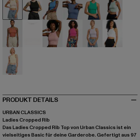
beige
schwarz
blau
blau
grün
grün
orange
pink
rosa
violet
violet
weiß
gelb
PRODUKT DETAILS
URBAN CLASSICS
Ladies Cropped Rib
Das Ladies Cropped Rib Top von Urban Classics ist ein
vielseitiges Basic für deine Garderobe. Gefertigt aus 97