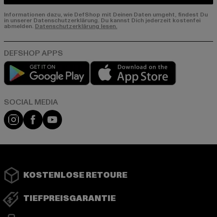
Informationen dazu, wie DefShop mit Deinen Daten umgeht, findest Du
in unserer Datenschutzerklärung. Du kannst Dich jederzeit kostenfei
abmelden.
Datenschutzerklärung lesen.
Play market
App store
Instagram
Facebook
YouTube
KOSTENLOSE RETOURE
TIEFPREISGARANTIE