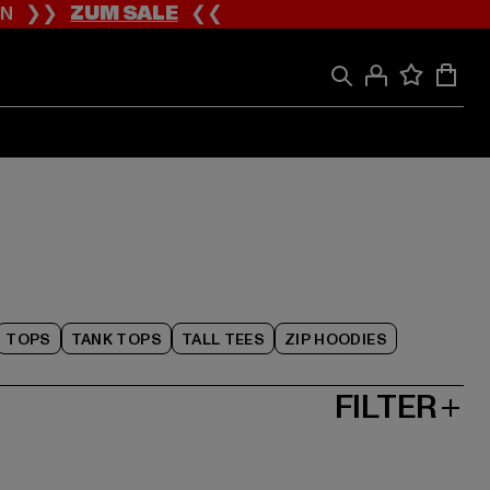
ION ❯❯
ZUM SALE
❮❮
TOPS
TANK TOPS
TALL TEES
ZIP HOODIES
FILTER