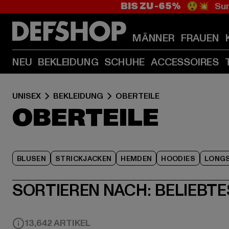
BIS ZU -65%
😲💥 Sum
MÄNNER
FRAUEN
NEU
BEKLEIDUNG
SCHUHE
ACCESSOIRES
UNISEX
BEKLEIDUNG
OBERTEILE
OBERTEILE
BLUSEN
STRICKJACKEN
HEMDEN
HOODIES
LONGS
SORTIEREN NACH:
BELIEBTE
13,642 ARTIKEL