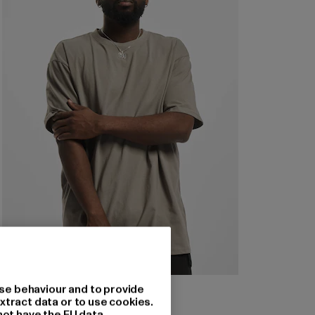
URBAN CLASSICS
se behaviour and to provide
Heavy Oversized
xtract data or to use cookies.
not have the EU data