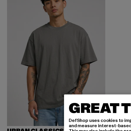
GREAT T
DefShop uses cookies to imp
and measure interest-based c
This may also include the pr