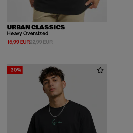
URBAN CLASSICS
Heavy Oversized
Derzeitiger Preis: 15,99 EUR
Aktionspreis: 22,99 EUR
15,99 EUR
22,99 EUR
-30%