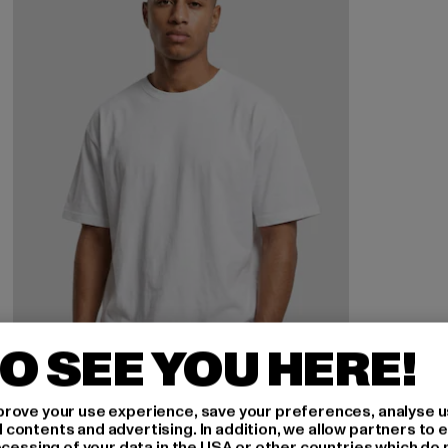
O SEE YOU HERE!
rove your use experience, save your preferences, analyse u
ontents and advertising. In addition, we allow partners to e
ocessing of your data in the USA or other countries which do 