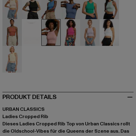
beige
schwarz
blau
blau
grün
grün
orange
pink
rosa
violet
violet
weiß
gelb
PRODUKT DETAILS
URBAN CLASSICS
Ladies Cropped Rib
Dieses Ladies Cropped Rib Top von Urban Classics rollt
die Oldschool-Vibes für die Queens der Szene aus. Das