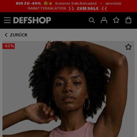
BIS ZU -65%
😲💥 Summer Sale Reloaded — absolute
Zum
Zum
RABATTESKALATION ❯❯
ZUM SALE
❮❮
Inhalt
Fußzeile
springen
springen
ZURÜCK
-60%