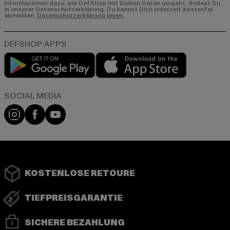
Informationen dazu, wie DefShop mit Deinen Daten umgeht, findest Du
in unserer Datenschutzerklärung. Du kannst Dich jederzeit kostenfei
abmelden.
Datenschutzerklärung lesen.
Play market
App store
Instagram
Facebook
YouTube
KOSTENLOSE RETOURE
TIEFPREISGARANTIE
SICHERE BEZAHLUNG