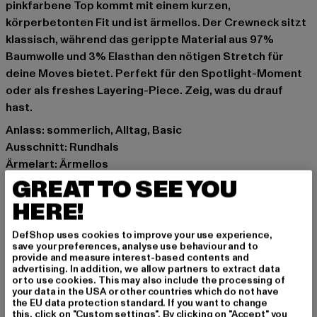
pinkfarbene Top kommt mit einem kurzen,
körperbetonten Fit und ist ärmellos. Der Crewneck sitzt
klassisch, während das gerippte Material aus 97%
Baumwolle und 3% Elasthan den nötigen Stretch für
deine Moves bietet. Perfekt für den Spotlight-Moment
oder als freshes Layering-Piece. Zeig, was du drauf
hast.
Anlass: sommerlich, Alltag, Basic
Ausschnitt: Rundhals
Ärmelart: Ärmellos
Muster: Unifarben
GREAT TO SEE YOU
Stoff: Feinripp
HERE!
Schnitt: Kurz
Marke: Urban Classics
DefShop uses cookies to improve your use experience,
save your preferences, analyse use behaviour and to
Kat.: Tank Tops
provide and measure interest-based contents and
Farbe: rosa
advertising. In addition, we allow partners to extract data
or to use cookies. This may also include the processing of
Hersteller Farbe: lemonadepink
your data in the USA or other countries which do not have
Materialzusammensetzung: 97% Baumwolle, 3%
the EU data protection standard. If you want to change
this, click on "Custom settings". By clicking on "Accept" you