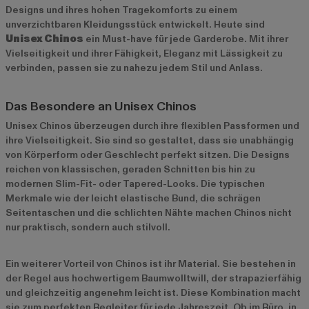
Designs und ihres hohen Tragekomforts zu einem
unverzichtbaren Kleidungsstück entwickelt. Heute sind
Unisex Chinos
ein Must-have für jede Garderobe. Mit ihrer
Vielseitigkeit und ihrer Fähigkeit, Eleganz mit Lässigkeit zu
verbinden, passen sie zu nahezu jedem Stil und Anlass.
Das Besondere an Unisex Chinos
Unisex Chinos überzeugen durch ihre flexiblen Passformen und
ihre Vielseitigkeit. Sie sind so gestaltet, dass sie unabhängig
von Körperform oder Geschlecht perfekt sitzen. Die Designs
reichen von klassischen, geraden Schnitten bis hin zu
modernen Slim-Fit- oder Tapered-Looks. Die typischen
Merkmale wie der leicht elastische Bund, die schrägen
Seitentaschen und die schlichten Nähte machen Chinos nicht
nur praktisch, sondern auch stilvoll.
Ein weiterer Vorteil von Chinos ist ihr Material. Sie bestehen in
der Regel aus hochwertigem Baumwolltwill, der strapazierfähig
und gleichzeitig angenehm leicht ist. Diese Kombination macht
sie zum perfekten Begleiter für jede Jahreszeit. Ob im Büro, in