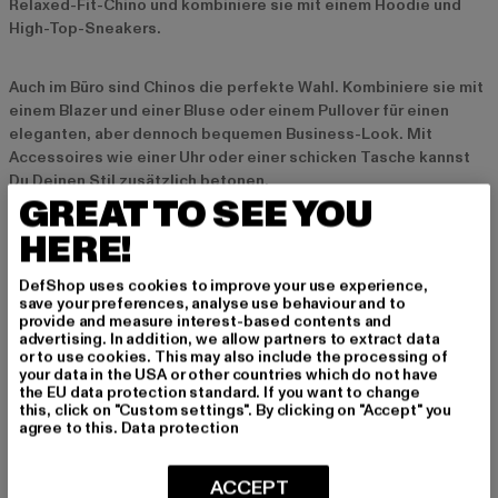
Relaxed-Fit-Chino und kombiniere sie mit einem Hoodie und
High-Top-Sneakers.
Auch im Büro sind Chinos die perfekte Wahl. Kombiniere sie mit
einem Blazer und einer Bluse oder einem Pullover für einen
eleganten, aber dennoch bequemen Business-Look. Mit
Accessoires wie einer Uhr oder einer schicken Tasche kannst
Du Deinen Stil zusätzlich betonen.
GREAT TO SEE YOU
HERE!
Nachhaltigkeit bei Chinos
Nachhaltigkeit ist auch bei Chinos ein wichtiger Aspekt. Viele
DefShop uses cookies to improve your use experience,
Marken setzen auf
umweltfreundliche Materialien
wie
save your preferences, analyse use behaviour and to
provide and measure interest-based contents and
Bio-Baumwolle oder recycelte Fasern, um Ressourcen zu
advertising. In addition, we allow partners to extract data
schonen und die Umweltbelastung zu minimieren. Diese Stoffe
or to use cookies. This may also include the processing of
bieten nicht nur ein angenehmes Tragegefühl, sondern sind
your data in the USA or other countries which do not have
auch langlebig und strapazierfähig.
the EU data protection standard. If you want to change
this, click on "Custom settings". By clicking on "Accept" you
agree to this.
Data protection
Zudem legen viele Hersteller Wert auf faire
Produktionsbedingungen und ressourcenschonende Verfahren.
ACCEPT
Zeitlose Designs und robuste Verarbeitung sorgen dafür, dass