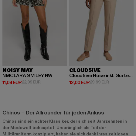
NOISY MAY
CLOUD5IVE
NMCLARA SMILEY NW
Cloud5ive Hose inkl. Gürtel mit Teilungsnähten
Derzeitiger Preis: 11,04 EUR
Aktionspreis: 22,99 EUR
Derzeitiger Preis: 12,00 EUR
Aktionspreis: 
11,04 EUR
22,99 EUR
12,00 EUR
29,99 EUR
Chinos – Der Allrounder für jeden Anlass
Chinos sind ein echter Klassiker, der sich seit Jahrzehnten in
der Modewelt behauptet. Ursprünglich als Teil der
Militäruniform konzipiert, haben sie sich dank ihres zeitlosen