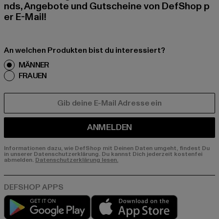
nds, Angebote und Gutscheine von DefShop p
er E-Mail!
An welchen Produkten bist du interessiert?
MÄNNER
FRAUEN
E-MAIL
ANMELDEN
Informationen dazu, wie DefShop mit Deinen Daten umgeht, findest Du
in unserer Datenschutzerklärung. Du kannst Dich jederzeit kostenfei
abmelden.
Datenschutzerklärung lesen.
Play market
App store