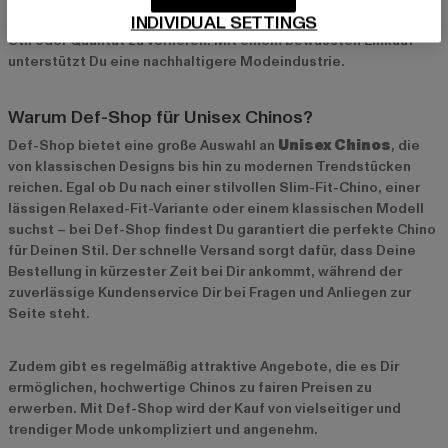
INDIVIDUAL SETTINGS
Chinos über Jahre hinweg getragen werden können, ohne an
Stil oder Qualität zu verlieren. Mit einem bewussten Einkauf
unterstützt Du eine nachhaltigere Modeindustrie.
Warum Def-Shop für Unisex Chinos?
Def-Shop bietet eine große Auswahl an
Unisex Chinos
, die
von klassischen Designs bis hin zu modernen Trendstücken
reichen. Egal ob Du nach einer stilvollen Slim-Fit-Chino, einer
lässigen Relaxed-Fit-Variante oder einem klassischen Modell
suchst – bei Def-Shop findest Du garantiert die perfekte Chino
für Deinen Stil. Der schnelle Versand sorgt dafür, dass Deine
Bestellung in kürzester Zeit bei Dir ankommt, während der
zuverlässige Kundenservice Dir bei Fragen und Anliegen zur
Seite steht.
Zudem gibt es regelmäßig attraktive Angebote, die es Dir
ermöglichen, hochwertige Chinos zu fairen Preisen zu
erwerben. Mit Def-Shop wird der Kauf von vielseitiger und
trendiger Mode unkompliziert und angenehm.